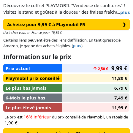
Découvrez le coffret PLAYMOBIL "Vendeuse de confitures" !
Visitez le stand et goûtez à la douceur des fraises fraîchement
…
plus
cueillies. Ne manquez pas le délicieux gâteau aux fraises et la
Achetez pour 9,99 € à Playmobil FR
❯
confiture de fraises acidulée. Ce set comprend un personnage
PLAYMOBIL, une table, une pancarte, un sac à poignée
Livré chez vous en France pour 16,89 €
rempli d'inserts de fraises fraîches, des pots de confitures et
Certains liens peuvent être des liens d’affiliation. En tant qu'associé
des accessoires. Le bandeau de cheveux, le bracelet et le
Amazon, je gagne des achats éligibles. (
plus
)
tablier de la vendeuse peuvent être retirés. La nouvelle
Information sur le prix
gamme Ferme est fabriquée avec plus de 80% de matériaux
recyclés ou biosourcés en moyenne.
9,99 €
Prix actuel
↑
2,50 €
Playmobil prix conseillé
11,89 €
Le plus bas jamais
6,79 €
6-Mois le plus bas
7,49 €
Le plus élevé jamais
11,99 €
16% inférieur
Le prix est
du prix conseillé de Playmobil, un rabais de
1,90 €
!