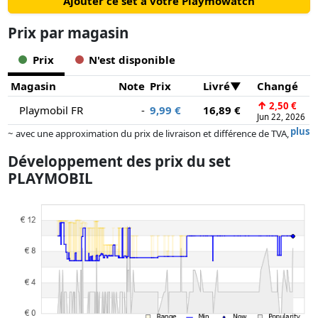
Ajouter ce set à votre Playmowatch
Prix ​​par magasin
Prix
N'est disponible
Magasin
Note
Prix
Livré
Changé
↑
2,50 €
Playmobil FR
-
9,99 €
16,89 €
Jun 22, 2026
plus
~ avec une approximation du prix de livraison et différence de TVA,
car le prix de la livraison varie selon le poids et/ ou les dimensions.
Développement des prix du set
Les prix et la disponibilité peuvent avoir changé depuis la dernière mise
PLAYMOBIL
à jour. L'ordre est purement basé sur le prix, la rémunération des
partenaires n'a aucune influence sur celui-ci. Ce n'est qu'à prix égaux
que les réalisations historiques peuvent influencer l'ordre.