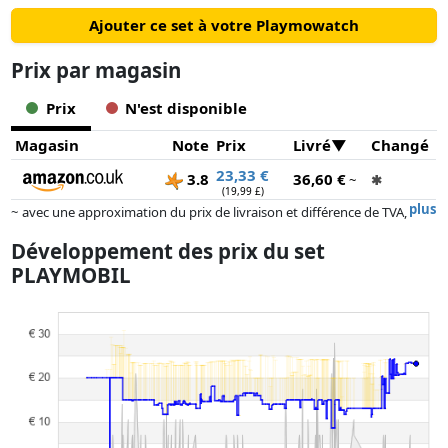
Ajouter ce set à votre Playmowatch
Prix ​​par magasin
Prix
N'est disponible
Magasin
Note
Prix
Livré
Changé
23,33 €
3.8
36,60 €
~
✱
(19,99 £)
plus
~ avec une approximation du prix de livraison et différence de TVA,
car le prix de la livraison varie selon le poids et/ ou les dimensions.
Développement des prix du set
Les prix et la disponibilité peuvent avoir changé depuis la dernière mise
PLAYMOBIL
à jour. L'ordre est purement basé sur le prix, la rémunération des
partenaires n'a aucune influence sur celui-ci. Ce n'est qu'à prix égaux
que les réalisations historiques peuvent influencer l'ordre.