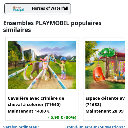
Horses of Waterfall
Ensembles PLAYMOBIL populaires
similaires
Cavalière avec crinière de
Espace détente ave
cheval à colorier (71640)
(71638)
Maintenant 14,00 €
Maintenant 28,99 €
- 5,99 € (30%)
-
Version ordinateur
Trouvé un erreur / Suggestions?