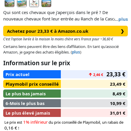
Qui sont ces chevaux que j’aperçois dans le pré ? De
nouveaux chevaux font leur entrée au Ranch de la Cascade !
…
plus
Le Morgan, le Quarter Horse et le Shagya Arabe n’attendent
Achetez pour 23,33 € à Amazon.co.uk
❯
plus que vous pour vivre de grandes aventures ! Le coffret
comprend trois chevaux, des selles, une couverture pour
C'est l'option livrée à la maison la moins chère vers France pour ~36,60 €
cheval, des licols et de nombreux accessoires.
Certains liens peuvent être des liens d’affiliation. En tant qu'associé
Amazon, je gagne des achats éligibles. (
plus
)
Information sur le prix
Les nouveaux coffrets Horses of Waterfall sont fabriqués avec
23,33 €
Prix actuel
↑
2,46 €
plus de 80% de matériaux recyclés ou biosourcés en
moyenne.
Playmobil prix conseillé
23,49 €
Le plus bas jamais
8,49 €
6-Mois le plus bas
10,99 €
Bienvenue a Waterfall
Le plus élevé jamais
31,01 €
1% inférieur
Le prix est
du prix conseillé de Playmobil, un rabais de
0,16 €
!