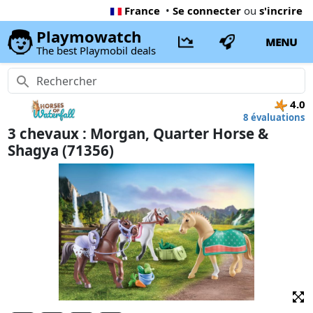
France
•
Se connecter
ou
s'incrire
Playmowatch
MENU
The best Playmobil deals
4.0
8 évaluations
3 chevaux : Morgan, Quarter Horse &
Shagya (71356)