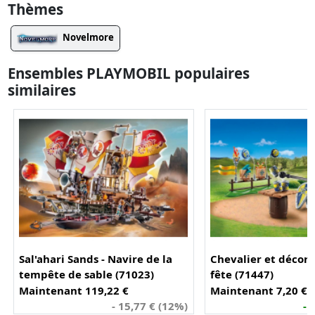
Thèmes
Novelmore
Ensembles PLAYMOBIL populaires
similaires
Sal'ahari Sands - Navire de la
Chevalier et décora
tempête de sable (71023)
fête (71447)
Maintenant 119,22 €
Maintenant 7,20 €
- 15,77 € (12%)
- 