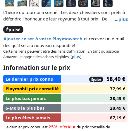
L’heure du tournoi a sonné ! Les deux chevaliers sont prêts à
défendre l’honneur de leur royaume à tout prix ! De
…
plus
nombreuses épreuves les attendent : combat d’épées, tirs de
Épuisé
canon… Le tout sous le regard du dragon.
Ajouter ce set à votre Playmowatch
et recevez un e-mail
Le coffret comprend deux chevaliers, deux canons, un
dès qu'il sera à nouveau disponible!
dragon, deux bâtiments reliés entre eux par une corde sur
Certains liens peuvent être des liens d’affiliation. En tant qu'associé
Amazon, je gagne des achats éligibles. (
plus
)
laquelle on peut accrocher des cibles, des épées et de très
nombreux accessoires.
Information sur le prix
58,49 €
Le dernier prix connu
Épuisé
Playmobil prix conseillé
77,99 €
Le plus bas jamais
28,49 €
6-Mois le plus bas
28,49 €
Le plus élevé jamais
87,19 €
25% inférieur
Le dernier prix connu est
du prix conseillé de