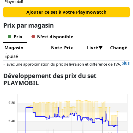
Playmobil!
Ajouter ce set à votre Playmowatch
Prix ​​par magasin
Prix
N'est disponible
Magasin
Note
Prix
Livré
Changé
Épuisé
plus
~ avec une approximation du prix de livraison et différence de TVA,
car le prix de la livraison varie selon le poids et/ ou les dimensions.
Développement des prix du set
Les prix et la disponibilité peuvent avoir changé depuis la dernière mise
PLAYMOBIL
à jour. L'ordre est purement basé sur le prix, la rémunération des
partenaires n'a aucune influence sur celui-ci. Ce n'est qu'à prix égaux
que les réalisations historiques peuvent influencer l'ordre.