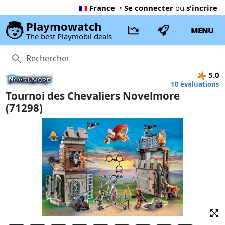
France
•
Se connecter
ou
s'incrire
Playmowatch
MENU
The best Playmobil deals
5.0
10 évaluations
Tournoi des Chevaliers Novelmore
(71298)