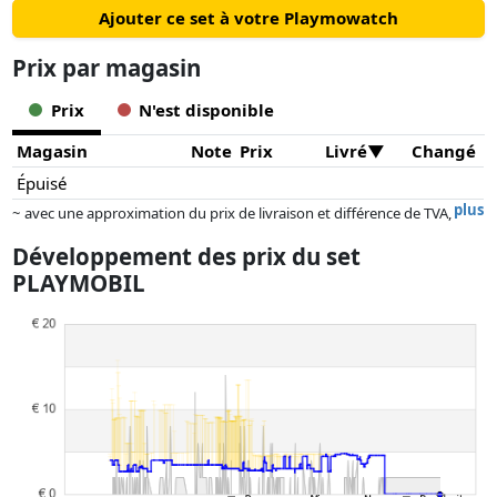
Ajouter ce set à votre Playmowatch
Prix ​​par magasin
Prix
N'est disponible
Magasin
Note
Prix
Livré
Changé
Épuisé
plus
~ avec une approximation du prix de livraison et différence de TVA,
car le prix de la livraison varie selon le poids et/ ou les dimensions.
Développement des prix du set
Les prix et la disponibilité peuvent avoir changé depuis la dernière mise
PLAYMOBIL
à jour. L'ordre est purement basé sur le prix, la rémunération des
partenaires n'a aucune influence sur celui-ci. Ce n'est qu'à prix égaux
que les réalisations historiques peuvent influencer l'ordre.