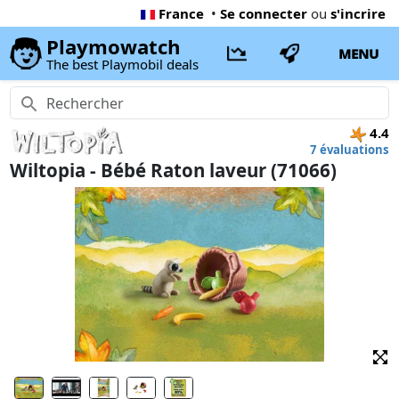
France
•
Se connecter
ou
s'incrire
Playmowatch
MENU
The best Playmobil deals
4.4
7 évaluations
Wiltopia - Bébé Raton laveur (71066)