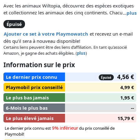
Avec les animaux Wiltopia, découvrez des espèces exotiques
et collectionnez les animaux des cinq continents. Chacun des
…
plus
animaux contient une carte à collectionner pour permettre
Épuisé
aux enfants de découvrir de manière ludique les animaux et
leur milieu naturel.
Ajouter ce set à votre Playmowatch
et recevez un e-mail
dès qu'il sera à nouveau disponible!
Certains liens peuvent être des liens d’affiliation. En tant qu'associé
Amazon, je gagne des achats éligibles. (
plus
)
Information sur le prix
4,56 €
Le dernier prix connu
Épuisé
Playmobil prix conseillé
4,99 €
Le plus bas jamais
1,95 €
6-Mois le plus bas
--
Le plus élevé jamais
15,79 €
9% inférieur
Le dernier prix connu est
du prix conseillé de
Playmobil!