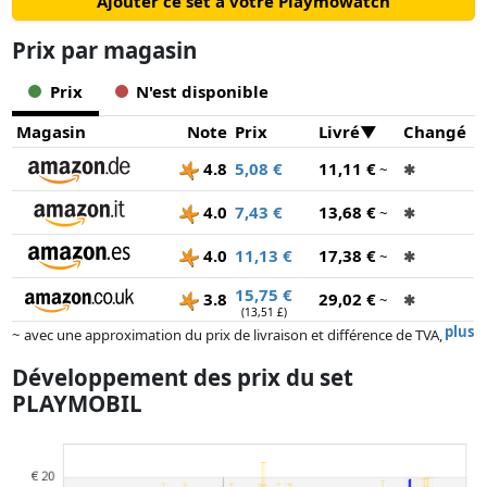
Ajouter ce set à votre Playmowatch
Prix ​​par magasin
Prix
N'est disponible
Magasin
Note
Prix
Livré
Changé
4.8
5,08 €
11,11 €
~
✱
4.0
7,43 €
13,68 €
~
✱
4.0
11,13 €
17,38 €
~
✱
15,75 €
3.8
29,02 €
~
✱
(13,51 £)
plus
~ avec une approximation du prix de livraison et différence de TVA,
car le prix de la livraison varie selon le poids et/ ou les dimensions.
Développement des prix du set
Les prix et la disponibilité peuvent avoir changé depuis la dernière mise
PLAYMOBIL
à jour. L'ordre est purement basé sur le prix, la rémunération des
partenaires n'a aucune influence sur celui-ci. Ce n'est qu'à prix égaux
que les réalisations historiques peuvent influencer l'ordre.