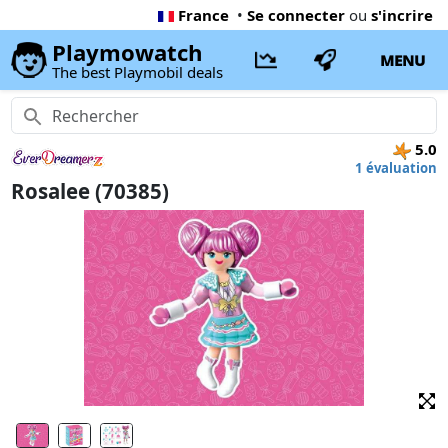
France
•
Se connecter
ou
s'incrire
Playmowatch
MENU
The best Playmobil deals
5.0
1 évaluation
Rosalee (70385)