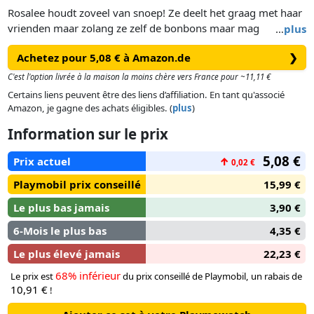
Rosalee houdt zoveel van snoep! Ze deelt het graag met haar
vrienden maar zolang ze zelf de bonbons maar mag
…
plus
opeten.Door haar warme en hartelijke karakter is ze er altijd
Achetez pour 5,08 € à Amazon.de
❯
voor haar vrienden. Incl. armband, juwelen en snoep-
bedeltjes, ruilkaart, stickers en vele andere accessoires.
C'est l'option livrée à la maison la moins chère vers France pour ~11,11 €
Certains liens peuvent être des liens d’affiliation. En tant qu'associé
Amazon, je gagne des achats éligibles. (
plus
)
Information sur le prix
5,08 €
Prix actuel
↑
0,02 €
Playmobil prix conseillé
15,99 €
Le plus bas jamais
3,90 €
6-Mois le plus bas
4,35 €
Le plus élevé jamais
22,23 €
68% inférieur
Le prix est
du prix conseillé de Playmobil, un rabais de
10,91 €
!