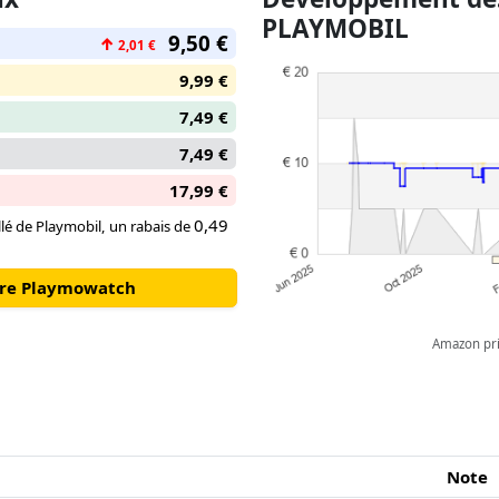
PLAYMOBIL
9,50 €
↑
2,01 €
9,99 €
7,49 €
7,49 €
17,99 €
0,49
llé de Playmobil, un rabais de
otre Playmowatch
Amazon pric
Note