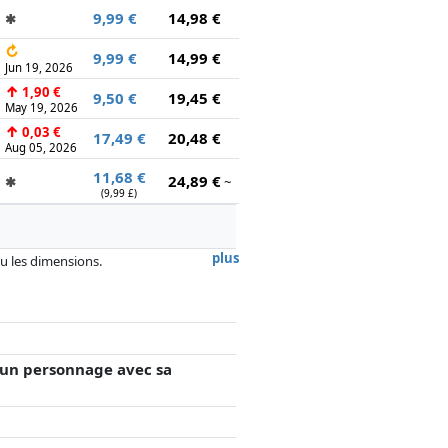
9,99 €
14,98 €
✱
↻
9,99 €
14,99 €
Jun 19, 2026
↑
1,90 €
9,50 €
19,45 €
May 19, 2026
↑
0,03 €
17,49 €
20,48 €
Aug 05, 2026
11,68 €
24,89 €
✱
~
(9,99 £)
plus
 ou les dimensions.
, la rémunération des partenaires n'a
d un personnage avec sa