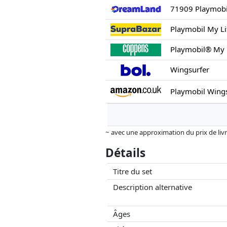
71909 Playmobi
Playmobil My Li
Playmobil® My 
Wingsurfer
~ avec une approximation du prix de livrai
Les prix et la disponibilité peuvent avoi
Détails
aucune influence sur celui-ci. Ce n'est qu
Titre du set
Description alternative
Âges