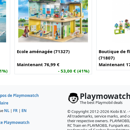
Ecole aménagée (71327)
Boutique de fl
(71807)
Maintenant 76,99 €
Maintenant 17
51%)
- 53,00 € (41%)
Playmowatc
opos de Playmowatch
The best Playmobil deals
laire
ue
NL
|
FR
|
EN
© Copyright 2012-2026 Kiobi B.V. -
All trademarks, service marks, and co
their respective owners. PLAYMOB
ke Playmowatch
RC Train en PLAYMOBIL Funpark etc.
trademarks of Geobra Brandstätter