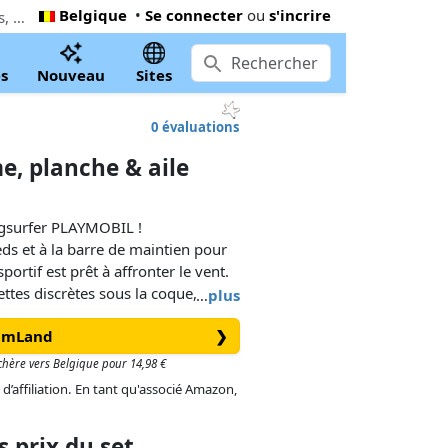
Belgique
•
Se connecter
ou
s'incrire
Le moins cher PLAYMOBIL Wingsurfer : homme, planche & aile (71909). Maintenant 9,50 € à Coppens Warenhuis, 5% inférieur le Playmobil prix conseillé
s
Nouveau
Sites
0 évaluations
e, planche & aile
ngsurfer PLAYMOBIL !
eds et à la barre de maintien pour
portif est prêt à affronter le vent.
ttes discrètes sous la coque,
…
plus
nsations de glisse sur le sol.
eamLand
❯
gues imaginaires ou enchaîner les
 chère vers Belgique pour 14,98 €
in d’énergie promet des aventures
 d’affiliation. En tant qu'associé Amazon,
son. Parfait pour les amateurs de
istoires ensoleillées !
 prix du set