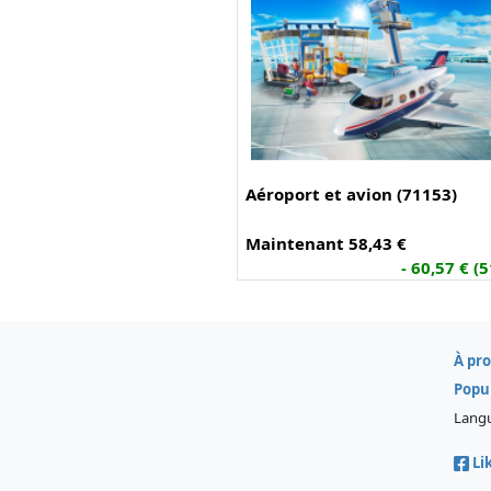
Aéroport et avion (71153)
Maintenant 58,43 €
- 60,57 € (
À pr
Popu
Lang
Li