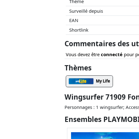
Thème
Surveillé depuis
EAN
Shortlink
Commentaires des uti
Vous devez être
connecté
pour po
Thèmes
My Life
Wingsurfer 71909 Fon
Personnages : 1 wingsurfer; Accesso
Ensembles PLAYMOBIL