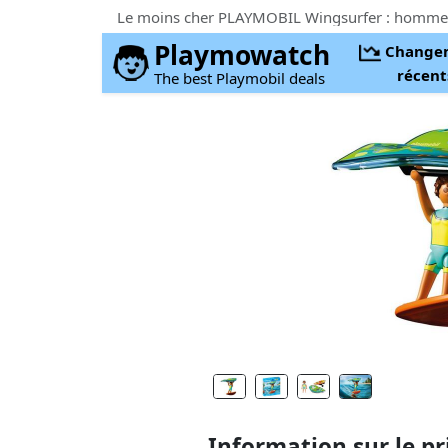
Playmowatch
Change
récent
The best Playmobil deals
Information sur le pr