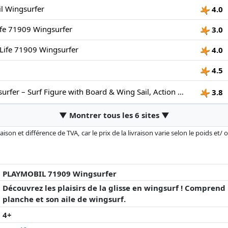
l Wingsurfer
4.0
fe 71909 Wingsurfer
3.0
Life 71909 Wingsurfer
4.0
4.5
Playmobil Wingsurfer – Surf Figure with Board & Wing Sail, Action Water Sports Playset for Kids Ages 4+
3.8
▼ Montrer tous les 6 sites ▼
son et différence de TVA, car le prix de la livraison varie selon le poids et/
r changé depuis la dernière mise à jour. L'ordre est purement basé sur le prix
'à prix égaux que les réalisations historiques peuvent influencer l'ordre.
PLAYMOBIL 71909 Wingsurfer
Découvrez les plaisirs de la glisse en wingsurf ! Compren
planche et son aile de wingsurf.
4+