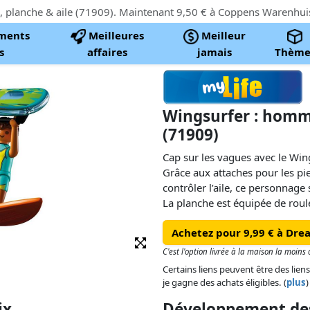
ments
Meilleures
Meilleur
s
affaires
jamais
Thème
Wingsurfer : homm
(71909)
Cap sur les vagues avec le Wi
Grâce aux attaches pour les pi
contrôler l’aile, ce personnage s
La planche est équipée de roule
permettant de reproduire les se
Achetez pour 9,99 € à Dr
Que ce soit pour fendre des va
C'est l'option livrée à la maison la moins
figures, ce set PLAYMOBIL ple
Certains liens peuvent être des liens
nautiques palpitantes à la mai
je gagne des achats éligibles. (
plus
)
sensations fortes, d’océan et d’h
ix
Développement des