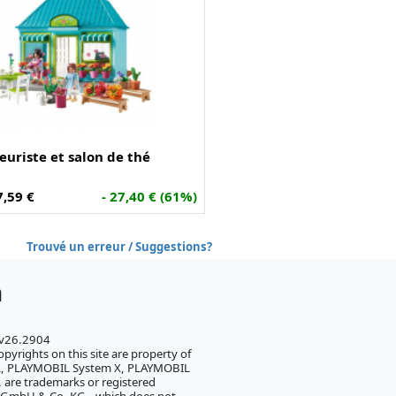
euriste et salon de thé
,59 €
- 27,40 € (61%)
Trouvé un erreur / Suggestions?
h
 v26.2904
pyrights on this site are property of
IL, PLAYMOBIL System X, PLAYMOBIL
 are trademarks or registered
 GmbH & Co. KG., which does not