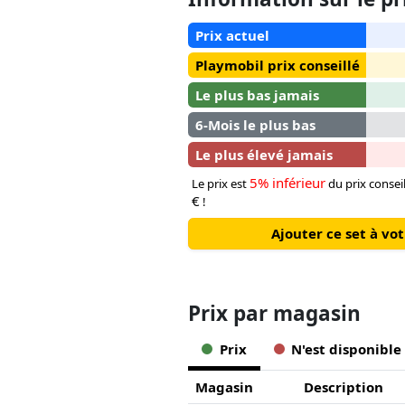
Prix actuel
Playmobil prix conseillé
Le plus bas jamais
6-Mois le plus bas
Le plus élevé jamais
5% inférieur
Le prix est
du prix consei
€
!
Ajouter ce set à v
Prix ​​par magasin
Prix
N'est disponible
Magasin
Description