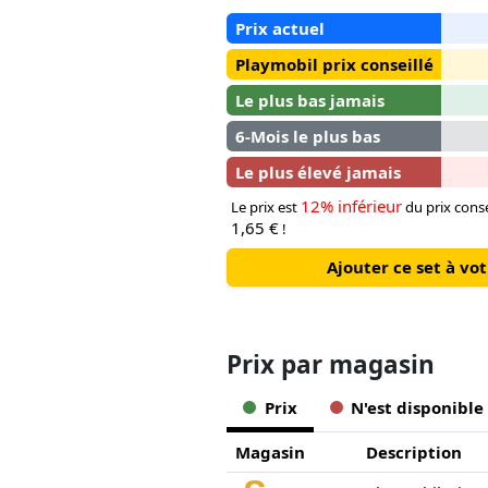
Prix actuel
Playmobil prix conseillé
Le plus bas jamais
6-Mois le plus bas
Le plus élevé jamais
12% inférieur
Le prix est
du prix conse
1,65 €
!
Ajouter ce set à v
Prix ​​par magasin
Prix
N'est disponible
Magasin
Description