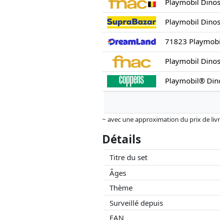
Playmobil Dinos
Playmobil Dinos
71823 Playmobil
Playmobil Dinos
Playmobil® Dino
~ avec une approximation du prix de livrai
Les prix et la disponibilité peuvent avoi
Détails
aucune influence sur celui-ci. Ce n'est qu
Titre du set
Âges
Thème
Surveillé depuis
EAN