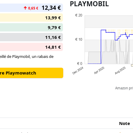
PLAYMOBIL
12,34 €
↑
0,65 €
13,99 €
9,79 €
11,16 €
14,81 €
illé de Playmobil, un rabais de
otre Playmowatch
Amazon pric
Note