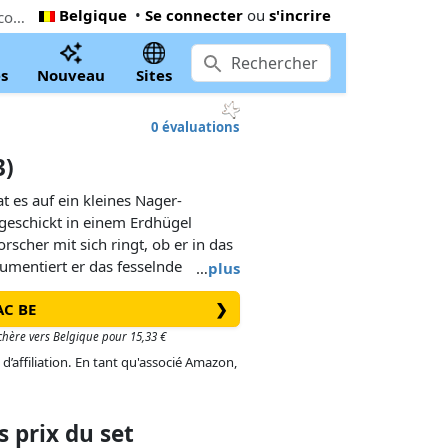
Belgique
•
Se connecter
ou
s'incrire
Le moins cher PLAYMOBIL Velociraptor (71823). Maintenant 12,34 € à FNAC BE, 12% inférieur le Playmobil prix conseillé
s
Nouveau
Sites
0 évaluations
3)
at es auf ein kleines Nager-
 geschickt in einem Erdhügel
scher mit sich ringt, ob er in das
umentiert er das fesselnde
…
plus
rungskette. Dabei ist er durch
AC BE
❯
r möglichen Angriffen des
sive einer Dino-Wissenskarte.
 chère vers Belgique pour 15,33 €
 d’affiliation. En tant qu'associé Amazon,
 prix du set