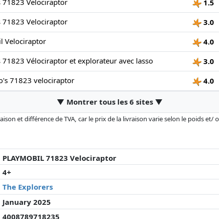
 71823 Velociraptor
1.5
 71823 Velociraptor
3.0
 Velociraptor
4.0
 71823 Vélociraptor et explorateur avec lasso
3.0
's 71823 velociraptor
4.0
▼ Montrer tous les 6 sites ▼
son et différence de TVA, car le prix de la livraison varie selon le poids et/
r changé depuis la dernière mise à jour. L'ordre est purement basé sur le prix
'à prix égaux que les réalisations historiques peuvent influencer l'ordre.
PLAYMOBIL 71823 Velociraptor
4+
The Explorers
January 2025
4008789718235