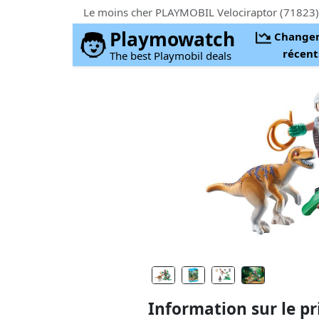
Playmowatch
Change
récent
The best Playmobil deals
Information sur le pr