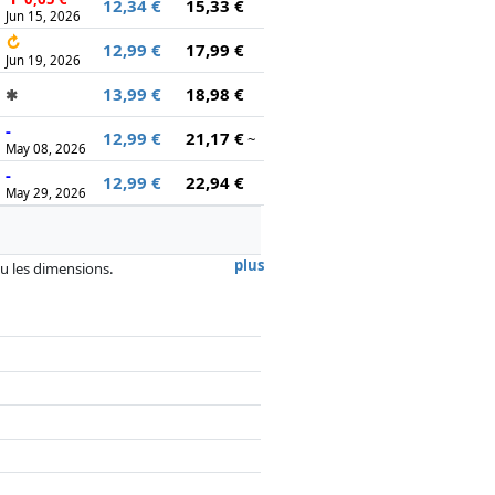
12,34 €
15,33 €
Jun 15, 2026
↻
12,99 €
17,99 €
Jun 19, 2026
13,99 €
18,98 €
✱
-
12,99 €
21,17 €
~
May 08, 2026
-
12,99 €
22,94 €
May 29, 2026
plus
 ou les dimensions.
, la rémunération des partenaires n'a