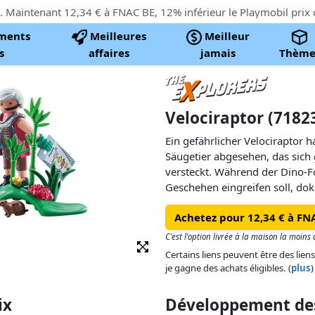
ments
Meilleures
Meilleur
s
affaires
jamais
Thème
Velociraptor (7182
Ein gefährlicher Velociraptor h
Säugetier abgesehen, das sich
versteckt. Während der Dino-For
Geschehen eingreifen soll, dok
Schauspiel der natürlichen Nah
Achetez pour 12,34 € à FN
einen robusten Brustpanzer vo
Velociraptors geschützt. Inklu
C'est l'option livrée à la maison la moins
Certains liens peuvent être des liens
je gagne des achats éligibles. (
plus
)
ix
Développement des