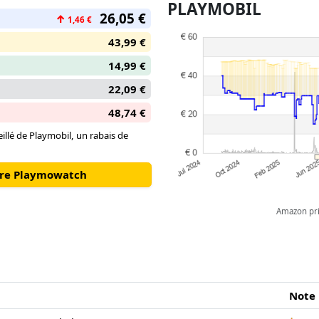
mécanicien expérimenté ou un 
PLAYMOBIL
26,05 €
↑
atelier Vespa des années 1960
1,46 €
des jeux de rôle palpitants o
43,99 €
collection de voitures !
14,99 €
22,09 €
48,74 €
illé de Playmobil, un rabais de
otre Playmowatch
Amazon pric
Note