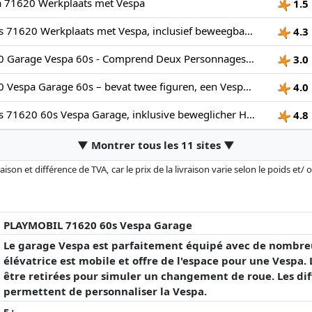
a 71620 Werkplaats met Vespa
1.5
PLAYMOBIL Cars 71620 Werkplaats met Vespa, inclusief beweegbaar hefplatform, met veelzijdige accessoires voor een authentieke werkplaats, voor voertuigliefhebbers, kinderen en volwassenen
4.3
Playmobil 71620 Garage Vespa 60s - Comprend Deux Personnages, Une Vespa, Un Mur de Garage en 2 Parties, Une Plateforme élévatrice Mobile Ainsi Que des Accessoires - Dès 5 Ans
3.0
Playmobil 71620 Vespa Garage 60s – bevat twee figuren, een Vespa, een 2-delige garagemuur, een mobiel hefplatform en accessoires – vanaf 5 jaar
4.0
PLAYMOBIL Cars 71620 60s Vespa Garage, inklusive beweglicher Hebebühne, mit vielseitigem Zubehör für eine authentische Werkstatt, für fahrzeugbegeisterte Kinder und Erwachsene
4.8
▼ Montrer tous les 11 sites ▼
son et différence de TVA, car le prix de la livraison varie selon le poids et/
r changé depuis la dernière mise à jour. L'ordre est purement basé sur le prix
'à prix égaux que les réalisations historiques peuvent influencer l'ordre.
PLAYMOBIL 71620 60s Vespa Garage
Le garage Vespa est parfaitement équipé avec de nombreu
élévatrice est mobile et offre de l'espace pour une Vespa.
être retirées pour simuler un changement de roue. Les dif
permettent de personnaliser la Vespa.