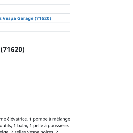
0s Vespa Garage (71620)
 (71620)
rme élévatrice, 1 pompe à mélange
tils, 1 balai, 1 pelle à poussière,
eige, 2 selles Vespa noires, 2