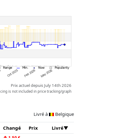
simple fan enthousiaste, cet
 par PLAYMOBIL est parfait pour
u comme complément à votre
Prix actuel depuis July 14th 2026
ing is not included in price tracking/graph
Livré à
Belgique
Changé
Prix
Livré
↑
1,50 €