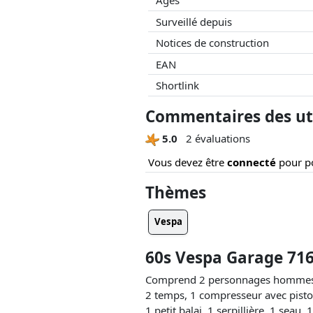
Âges
Surveillé depuis
Notices de construction
EAN
Shortlink
Commentaires des uti
5.0
2 évaluations
Vous devez être
connecté
pour po
Thèmes
Vespa
60s Vespa Garage 716
Comprend 2 personnages hommes, A
2 temps, 1 compresseur avec pistole
1 petit balai, 1 serpillière, 1 seau