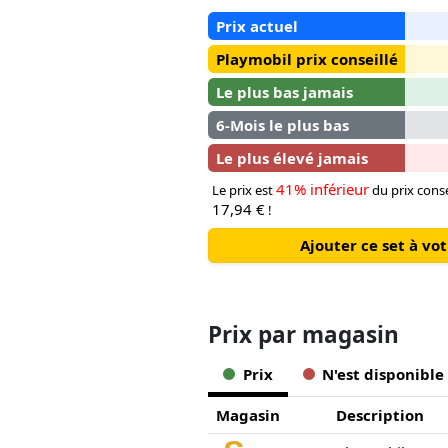
Prix actuel
Playmobil prix conseillé
Le plus bas jamais
6-Mois le plus bas
Le plus élevé jamais
41% inférieur
Le prix est
du prix conse
17,94 €
!
Ajouter ce set à v
Prix ​​par magasin
Prix
N'est disponible
Magasin
Description