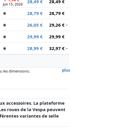
28,49 €
28,49 €
Jun 15, 2026
28,79 €
28,79 €
✱
26,05 €
29,26 €
✱
~
29,99 €
29,99 €
✱
28,99 €
32,97 €
✱
~
plus
 ou les dimensions.
, la rémunération des partenaires n'a
x accessoires. La plateforme
 Les roues de la Vespa peuvent
férentes variantes de selle