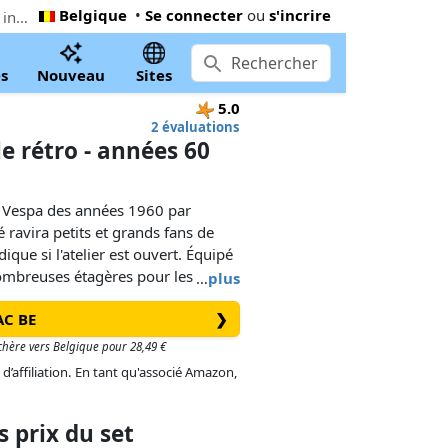
Belgique
•
Se connecter
ou
s'incrire
Le moins cher PLAYMOBIL Vespa Garage - Style rétro - années 60 (71620). Maintenant 26,05 € à Amazon.fr, 41% inférieur le Playmobil prix conseillé
s
Nouveau
Sites
5.0
2 évaluations
e rétro - années 60
e Vespa des années 1960 par
é ravira petits et grands fans de
que si l'atelier est ouvert. Équipé
ombreuses étagères pour les
…
plus
 les pièces de rechange, il offre
AC BE
❯
parer votre Vespa préférée. Avec
e aux roues amovibles, vous pouvez
 chère vers Belgique pour 28,49 €
 Mais ce n'est pas tout, les
 d’affiliation. En tant qu'associé Amazon,
permettent de personnaliser la
 avec une selle originale ou avec
 prix du set
 PLAYMOBIL. Que vous soyez un