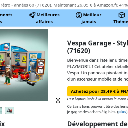
ments
Meilleures
Meilleur
s
affaires
jamais
Thème
Vespa Garage - Styl
(71620)
Bienvenue dans l'atelier ultim
PLAYMOBIL ! Cet atelier détaill
Vespa. Un panneau pivotant indi
d'un ascenseur mobile et de n
bouteilles d'huile, les outils et
Achetez pour 28,49 € à FN
suffisamment d'espace pour ré
les accessoires inclus et grâc
C'est l'option livrée à la maison la moins
simuler un changement de pneu.
Certains liens peuvent être des liens
différentes variantes de selle 
je gagne des achats éligibles. (
plus
)
Vespa selon votre propre style,
ix
Développement des
un siège pour un personnage