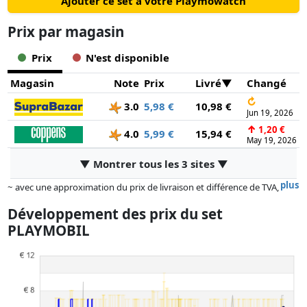
Ajouter ce set à votre Playmowatch
Prix ​​par magasin
Prix
N'est disponible
Magasin
Note
Prix
Livré
Changé
↻
3.0
5,98 €
10,98 €
Jun 19, 2026
↑
1,20 €
4.0
5,99 €
15,94 €
May 19, 2026
▼ Montrer tous les 3 sites ▼
plus
~ avec une approximation du prix de livraison et différence de TVA,
car le prix de la livraison varie selon le poids et/ ou les dimensions.
Développement des prix du set
Les prix et la disponibilité peuvent avoir changé depuis la dernière mise
PLAYMOBIL
à jour. L'ordre est purement basé sur le prix, la rémunération des
partenaires n'a aucune influence sur celui-ci. Ce n'est qu'à prix égaux
que les réalisations historiques peuvent influencer l'ordre.