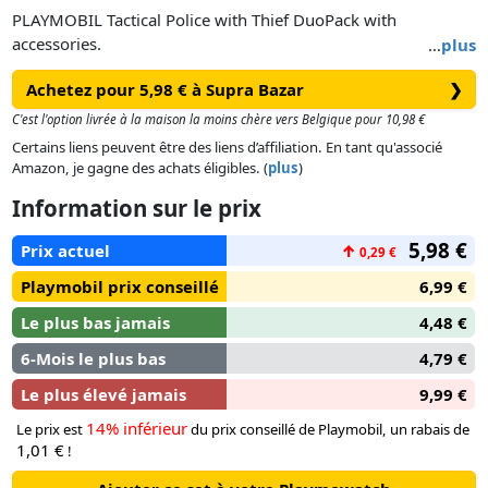
PLAYMOBIL Tactical Police with Thief DuoPack with
accessories.
…
plus
Achetez pour 5,98 € à Supra Bazar
❯
C'est l'option livrée à la maison la moins chère vers Belgique pour 10,98 €
Certains liens peuvent être des liens d’affiliation. En tant qu'associé
Amazon, je gagne des achats éligibles. (
plus
)
Information sur le prix
5,98 €
Prix actuel
↑
0,29 €
Playmobil prix conseillé
6,99 €
Le plus bas jamais
4,48 €
6-Mois le plus bas
4,79 €
Le plus élevé jamais
9,99 €
14% inférieur
Le prix est
du prix conseillé de Playmobil, un rabais de
1,01 €
!