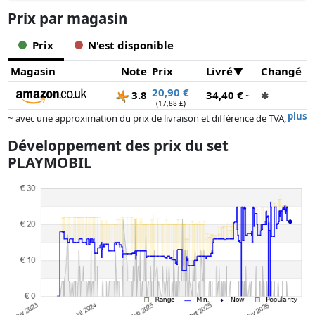
Prix ​​par magasin
Prix
N'est disponible
Magasin
Note
Prix
Livré
Changé
20,90 €
3.8
34,40 €
~
✱
(17,88 £)
plus
~ avec une approximation du prix de livraison et différence de TVA,
car le prix de la livraison varie selon le poids et/ ou les dimensions.
Développement des prix du set
Les prix et la disponibilité peuvent avoir changé depuis la dernière mise
PLAYMOBIL
à jour. L'ordre est purement basé sur le prix, la rémunération des
partenaires n'a aucune influence sur celui-ci. Ce n'est qu'à prix égaux
que les réalisations historiques peuvent influencer l'ordre.