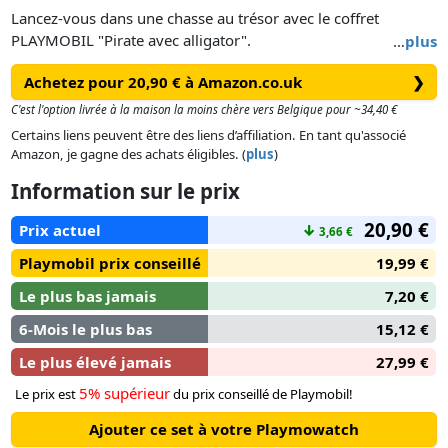
Lancez-vous dans une chasse au trésor avec le coffret
PLAYMOBIL "Pirate avec alligator".
…
plus
Le pirate est attaqué par un alligator alors qu'il cherchait un
Achetez pour 20,90 € à Amazon.co.uk
❯
trésor englouti.
Ce set comprend un personnage PLAYMOBIL, un alligator, un
C'est l'option livrée à la maison la moins chère vers Belgique pour ~34,40 €
trésor, un canon fonctionnel et des accessoires.
Certains liens peuvent être des liens d’affiliation. En tant qu'associé
Le coffre contient le trésor en or sous forme de pièces d'or,
Amazon, je gagne des achats éligibles. (
plus
)
une coupe et une lampe magique.
Information sur le prix
Le canon pivote.
Le crocodile nage à la surface de l’eau et peut bouger ses
20,90 €
Prix actuel
↓
3,66 €
mâchoires supérieure et inférieure de haut en bas.
Le brassard et le chapeau peuvent être retirés du
Playmobil prix conseillé
19,99 €
personnage.
Le plus bas jamais
7,20 €
La gamme est fabriquée avec plus de 80% de matériaux
recyclés ou biosourcés en moyenne.
6-Mois le plus bas
15,12 €
Le plus élevé jamais
27,99 €
5% supérieur
Le prix est
du prix conseillé de Playmobil!
Ajouter ce set à votre Playmowatch