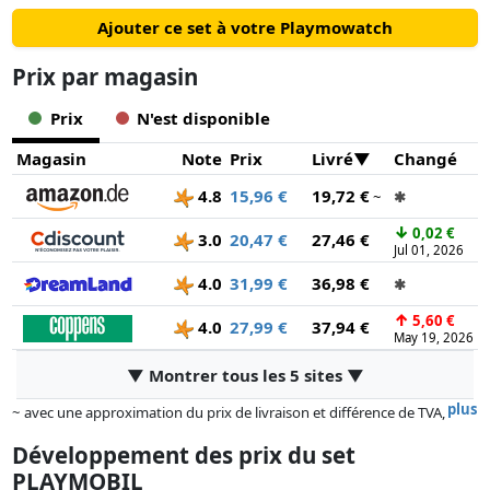
Ajouter ce set à votre Playmowatch
Prix ​​par magasin
Prix
N'est disponible
Magasin
Note
Prix
Livré
Changé
4.8
15,96 €
19,72 €
~
✱
↓
0,02 €
3.0
20,47 €
27,46 €
Jul 01, 2026
4.0
31,99 €
36,98 €
✱
↑
5,60 €
4.0
27,99 €
37,94 €
May 19, 2026
▼ Montrer tous les 5 sites ▼
plus
~ avec une approximation du prix de livraison et différence de TVA,
car le prix de la livraison varie selon le poids et/ ou les dimensions.
Développement des prix du set
Les prix et la disponibilité peuvent avoir changé depuis la dernière mise
PLAYMOBIL
à jour. L'ordre est purement basé sur le prix, la rémunération des