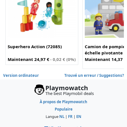
Superhero Action (72085)
Camion de pompier
échelle pivotante (
Maintenant 24,97 €
- 0,02 € (0%)
Maintenant 14,37 €
-
Version ordinateur
Trouvé un erreur / Suggestions?
Playmowatch
The best Playmobil deals
À propos de Playmowatch
Populaire
Langue
NL
|
FR
|
EN