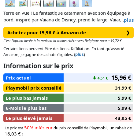
Terre en vue ! Le fantastique catamaran avec son équipage à
bord, inspiré par Vaiana de Disney, prend le large. Vaiana et
…
plus
le coq se lancent dans une passionnante aventure dans les
Achetez pour 15,96 € à Amazon.de
❯
mers du Sud. Mais qu'est-ce qui flotte là dans l'eau ?
Les fleurs colorées doivent être ramassées et empilées pour
C'est l'option livrée à la maison la moins chère vers Belgique pour ~19,72 €
former une tour de fleurs. Avec le pistolet à eau, les fleurs se
Certains liens peuvent être des liens d’affiliation. En tant qu'associé
transforment en jets d'eau ludiques.
Amazon, je gagne des achats éligibles. (
plus
)
Information sur le prix
15,96 €
Prix actuel
↓
4,51 €
Playmobil prix conseillé
31,99 €
Le plus bas jamais
5,99 €
6-Mois le plus bas
5,99 €
Le plus élevé jamais
43,95 €
50% inférieur
Le prix est
du prix conseillé de Playmobil, un rabais de
16,03 €
!