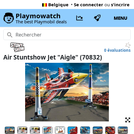
Belgique
•
Se connecter
ou
s'incrire
Playmowatch
MENU
The best Playmobil deals
0 évaluations
Air Stuntshow Jet "Aigle" (70832)