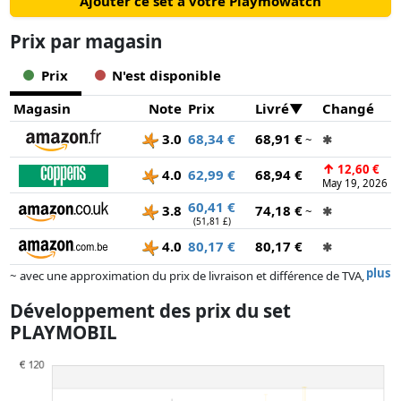
Ajouter ce set à votre Playmowatch
Prix ​​par magasin
Prix
N'est disponible
Magasin
Note
Prix
Livré
Changé
3.0
68,34 €
68,91 €
~
✱
↑
12,60 €
4.0
62,99 €
68,94 €
May 19, 2026
60,41 €
3.8
74,18 €
~
✱
(51,81 £)
4.0
80,17 €
80,17 €
✱
plus
~ avec une approximation du prix de livraison et différence de TVA,
car le prix de la livraison varie selon le poids et/ ou les dimensions.
Développement des prix du set
Les prix et la disponibilité peuvent avoir changé depuis la dernière mise
PLAYMOBIL
à jour. L'ordre est purement basé sur le prix, la rémunération des
partenaires n'a aucune influence sur celui-ci. Ce n'est qu'à prix égaux
que les réalisations historiques peuvent influencer l'ordre.