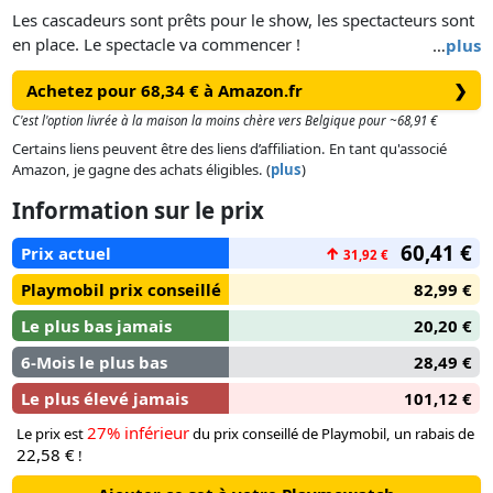
Les cascadeurs sont prêts pour le show, les spectacteurs sont
en place. Le spectacle va commencer !
…
plus
C'est parti pour le spectacle de cascade ! Le pilote du jet
Achetez pour 68,34 € à Amazon.fr
❯
"Aigle" va-t-il réussir à ne pas faire tomber les pylônes ?
Le train d'atterrissage est rétractable.
C'est l'option livrée à la maison la moins chère vers Belgique pour ~68,91 €
Certains liens peuvent être des liens d’affiliation. En tant qu'associé
Amazon, je gagne des achats éligibles. (
plus
)
Information sur le prix
60,41 €
Prix actuel
↑
31,92 €
Playmobil prix conseillé
82,99 €
Le plus bas jamais
20,20 €
6-Mois le plus bas
28,49 €
Le plus élevé jamais
101,12 €
27% inférieur
Le prix est
du prix conseillé de Playmobil, un rabais de
22,58 €
!