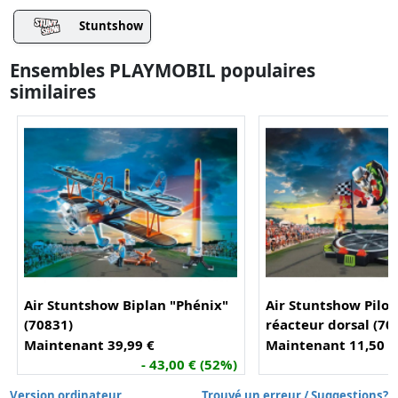
Stuntshow
Ensembles PLAYMOBIL populaires
similaires
Air Stuntshow Biplan "Phénix"
Air Stuntshow Pilot
(70831)
réacteur dorsal (70
Maintenant 39,99 €
Maintenant 11,50 €
- 43,00 € (52%)
-
Version ordinateur
Trouvé un erreur / Suggestions?