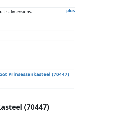
plus
 ou les dimensions.
, la rémunération des partenaires n'a
oot Prinsessenkasteel (70447)
asteel (70447)