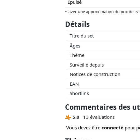
Épuisé
~ avec une approximation du prix de livrai
Les prix et la disponibilité peuvent avoi
Détails
aucune influence sur celui-ci. Ce n'est qu
Titre du set
Âges
Thème
Surveillé depuis
Notices de construction
EAN
Shortlink
Commentaires des uti
5.0
13 évaluations
Vous devez être
connecté
pour po