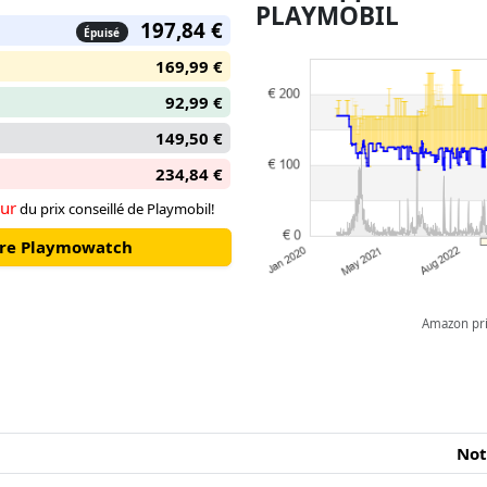
PLAYMOBIL
rêve !
197,84 €
Épuisé
Le coffret comprend deux per
169,99 €
Betty et sa mère, un grand pal
92,99 €
pièces, une salle du trône avec
verres, des chaises et un vase 
149,50 €
étages supérieurs sont accessib
234,84 €
l'extérieur.
ur
du prix conseillé de Playmobil!
otre Playmowatch
Amazon pric
Not