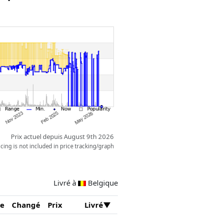
sonnages PLAYMOBIL, la princesse
ais de princesse composé de sept
 un lustre, un trône, une table, des
ainsi qu'un divan. Les pièces des
les par des escaliers ouverts sur
Prix actuel depuis August 9th 2026
ing is not included in price tracking/graph
Livré à
Belgique
e
Changé
Prix
Livré