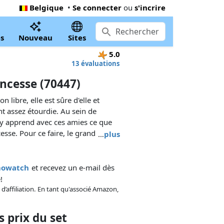
Belgique
•
Se connecter
ou
s'incrire
s
Nouveau
Sites
5.0
13 évaluations
incesse (70447)
n libre, elle est sûre d'elle et
t assez étourdie. Au sein de
ty apprend avec ces amies ce que
cesse. Pour ce faire, le grand palais
…
plus
es pièces, ses tours et ses
s la romantique salle du trône, Betty
sine, sont préparés des petits plats
ymowatch
et recevez un e-mail dès
essing, il est possible d'essayer des
!
 volonté. Cette princesse
 d’affiliation. En tant qu'associé Amazon,
de la journée à lire dans la chambre
ù elle profite d'une vue magnifique
 prix du set
lais de princesse est un véritable