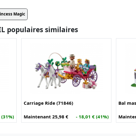
incess Magic
 populaires similaires
Carriage Ride (71846)
Bal mas
€ (31%)
Maintenant 25,98 €
- 18,01 € (41%)
Mainten