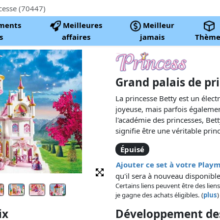
cesse (70447)
ments
Meilleures
Meilleur
s
affaires
jamais
Thème
Grand palais de pr
La princesse Betty est un électro
joyeuse, mais parfois égalemen
l'académie des princesses, Bet
signifie être une véritable prin
de princesse avec ses nombreus
Épuisé
escaliers est le lieu idéal. Dan
s'entraîne à danser, dans la cui
Ajouter ce set à votre Pla
et des pâtisseries et, dans le dr
qu'il sera à nouveau disponible
vêtements et des accessoires à
Certains liens peuvent être des liens
intelligente aime passer la fin 
je gagne des achats éligibles. (
plus
)
de la tour ou sur le balcon d'o
ix
Développement des
sur les jardins du palais. Ce pa