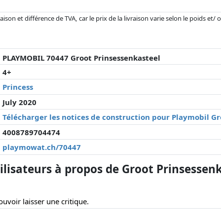
son et différence de TVA, car le prix de la livraison varie selon le poids et/
r changé depuis la dernière mise à jour. L'ordre est purement basé sur le prix
'à prix égaux que les réalisations historiques peuvent influencer l'ordre.
PLAYMOBIL 70447 Groot Prinsessenkasteel
4+
Princess
July 2020
Télécharger les notices de construction pour Playmobil Gr
4008789704474
playmowat.ch/70447
lisateurs à propos de Groot Prinsessenk
uvoir laisser une critique.