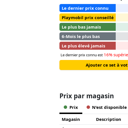
Le dernier prix connu
Playmobil prix conseillé
Le plus bas jamais
6-Mois le plus bas
Le plus élevé jamais
16% supérie
Le dernier prix connu est
Ajouter ce set à v
Prix ​​par magasin
Prix
N'est disponible
Magasin
Description