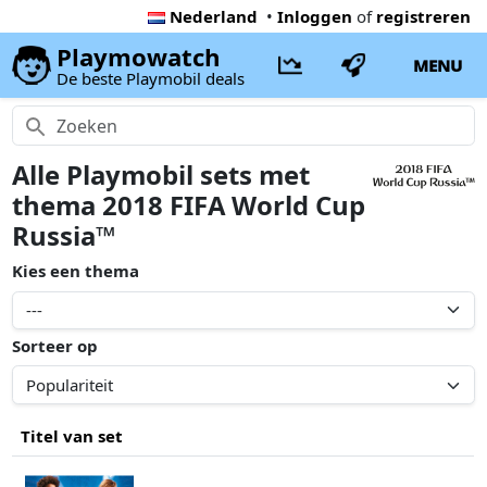
Nederland
•
Inloggen
of
registreren
Playmowatch
MENU
De beste Playmobil deals
Alle Playmobil sets met
thema 2018 FIFA World Cup
Russia™
Kies een thema
Sorteer op
Titel van set