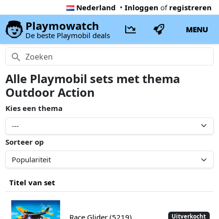
Nederland
•
Inloggen
of
registreren
Playmowatch
MENU
De beste Playmobil deals
Alle Playmobil sets met thema
Outdoor Action
Kies een thema
Sorteer op
Titel van set
Race Glider (5219)
Uitverkocht