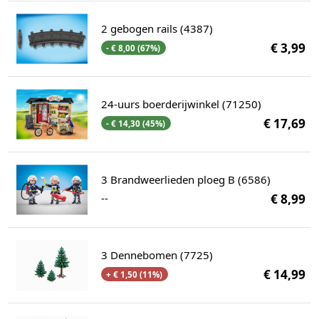
2 gebogen rails (4387)
€ 3,99
- € 8,00 (67%)
24-uurs boerderijwinkel (71250)
€ 17,69
- € 14,30 (45%)
3 Brandweerlieden ploeg B (6586)
--
€ 8,99
3 Dennebomen (7725)
€ 14,99
+ € 1,50 (11%)