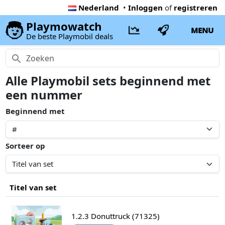
Nederland
•
Inloggen
of
registreren
Playmowatch
MENU
De beste Playmobil deals
Alle Playmobil sets beginnend met
een nummer
Beginnend met
Sorteer op
Titel van set
1.2.3 Donuttruck (71325)