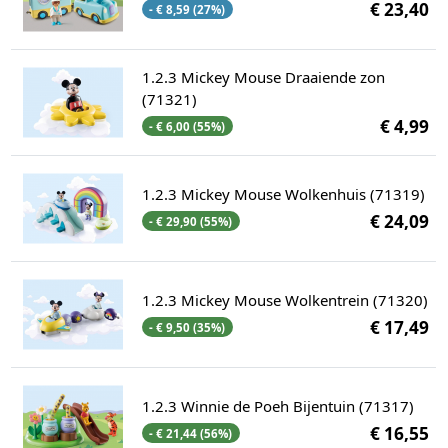
€ 23,40
- € 8,59 (27%)
1.2.3 Mickey Mouse Draaiende zon
(71321)
€ 4,99
- € 6,00 (55%)
1.2.3 Mickey Mouse Wolkenhuis (71319)
€ 24,09
- € 29,90 (55%)
1.2.3 Mickey Mouse Wolkentrein (71320)
€ 17,49
- € 9,50 (35%)
1.2.3 Winnie de Poeh Bijentuin (71317)
€ 16,55
- € 21,44 (56%)