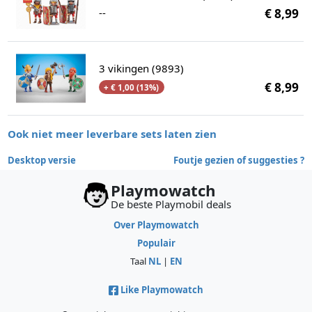
--
€ 8,99
3 vikingen (9893)
€ 8,99
+ € 1,00 (13%)
Ook niet meer leverbare sets laten zien
Desktop versie
Foutje gezien of suggesties ?
Playmowatch
De beste Playmobil deals
Over Playmowatch
Populair
Taal
NL
|
EN
Like Playmowatch