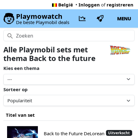
België
•
Inloggen
of
registreren
Playmowatch
MENU
De beste Playmobil deals
Alle Playmobil sets met
thema Back to the future
Kies een thema
Sorteer op
Titel van set
Back to the Future DeLorean
Uitverkocht