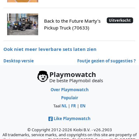
Back to the Future Marty’s
Uitverkocht
Pickup Truck (70633)
Ook niet meer leverbare sets laten zien
Desktop versie
Foutje gezien of suggesties ?
Playmowatch
De beste Playmobil deals
Over Playmowatch
Populair
Taal
NL
|
FR
|
EN
Like Playmowatch
© Copyright 2012-2026 Kiobi B.V. - v26.2903
All trademarks, service marks, and copyrights on this site are property of