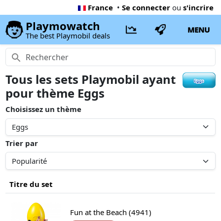
France
•
Se connecter
ou
s'incrire
Playmowatch
MENU
The best Playmobil deals
Tous les sets Playmobil ayant
pour thème Eggs
Choisissez un thème
Trier par
Titre du set
Fun at the Beach (4941)