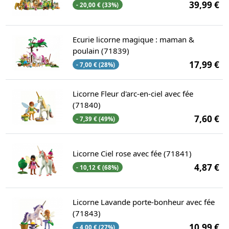
39,99 €
- 20,00 € (33%)
Ecurie licorne magique : maman &
poulain (71839)
17,99 €
- 7,00 € (28%)
Licorne Fleur d'arc-en-ciel avec fée
(71840)
7,60 €
- 7,39 € (49%)
Licorne Ciel rose avec fée (71841)
4,87 €
- 10,12 € (68%)
Licorne Lavande porte-bonheur avec fée
(71843)
10,99 €
- 4,00 € (27%)