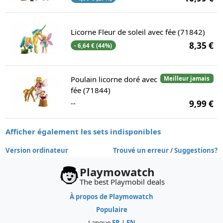
Licorne Fleur de soleil avec fée (71842)
8,35 €
- 6,64 € (44%)
Poulain licorne doré avec
Meilleur jamais
fée (71844)
--
9,99 €
Afficher également les sets indisponibles
Version ordinateur
Trouvé un erreur / Suggestions?
Playmowatch
The best Playmobil deals
À propos de Playmowatch
Populaire
Langue
FR
|
EN