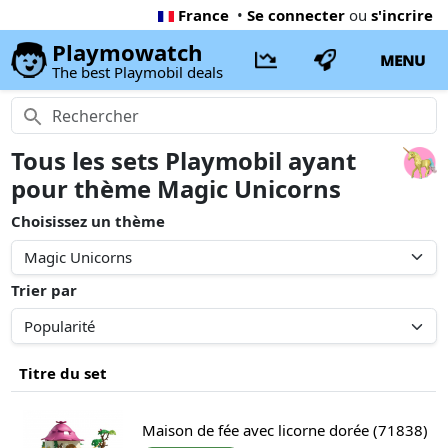
France
•
Se connecter
ou
s'incrire
Playmowatch
MENU
The best Playmobil deals
Tous les sets Playmobil ayant
pour thème Magic Unicorns
Choisissez un thème
Trier par
Titre du set
Maison de fée avec licorne dorée (71838)