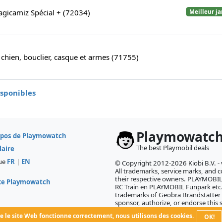
gicamiz Spécial + (72034)
Meilleur j
 chien, bouclier, casque et armes (71755)
isponibles
Playmowatc
opos de Playmowatch
The best Playmobil deals
laire
ue
FR
|
EN
© Copyright 2012-2026 Kiobi B.V. -
All trademarks, service marks, and co
their respective owners. PLAYMOB
ke Playmowatch
RC Train en PLAYMOBIL Funpark etc.
trademarks of Geobra Brandstätter
sponsor, authorize, or endorse this s
 le site Web fonctionne correctement, nous utilisons des cookies.
OK!