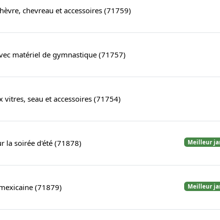
hèvre, chevreau et accessoires (71759)
avec matériel de gymnastique (71757)
x vitres, seau et accessoires (71754)
r la soirée d'été (71878)
Meilleur j
 mexicaine (71879)
Meilleur j