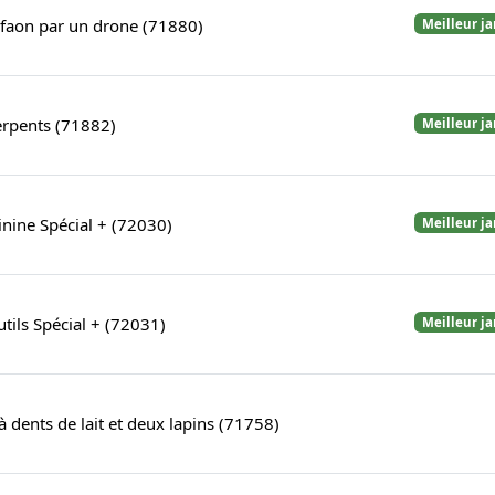
 faon par un drone (71880)
Meilleur j
erpents (71882)
Meilleur j
nine Spécial + (72030)
Meilleur j
tils Spécial + (72031)
Meilleur j
à dents de lait et deux lapins (71758)