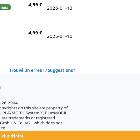
4,99 €
2026-01-13
amais
--
4,99 €
2025-01-10
--
Trouvé un erreur / Suggestions?
h
 v26.2904
pyrights on this site are property of
IL, PLAYMOBIL System X, PLAYMOBIL
 are trademarks or registered
 GmbH & Co. KG., which does not
ite.
Plus d'infos