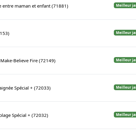
re entre maman et enfant (71881)
Meilleur j
2153)
Meilleur j
h Make-Believe Fire (72149)
Meilleur j
aignée Spécial + (72033)
Meilleur j
 plage Spécial + (72032)
Meilleur j