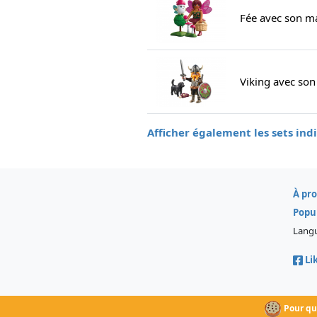
Fée avec son ma
Viking avec son
Afficher également les sets ind
À pr
Popu
Lang
Li
Pour que