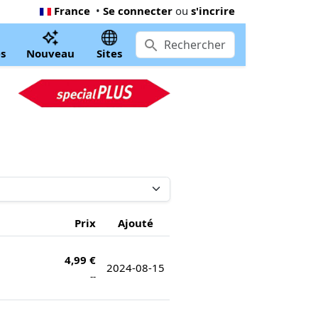
France
•
Se connecter
ou
s'incrire
s
Nouveau
Sites
Prix
Ajouté
4,99 €
2024-08-15
--