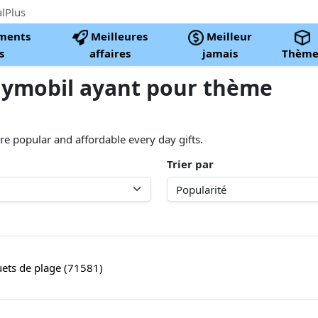
alPlus
ments
Meilleures
Meilleur
s
affaires
jamais
Thème
laymobil ayant pour thème
e popular and affordable every day gifts.
Trier par
uets de plage (71581)