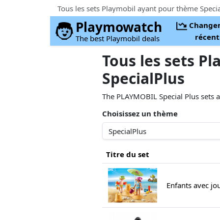
Tous les sets Playmobil ayant pour thème Speci
Playmowatch
Change
récent
The best Playmobil deals
Tous les sets P
SpecialPlus
The PLAYMOBIL Special Plus sets ar
Choisissez un thème
Titre du set
Enfants avec jo