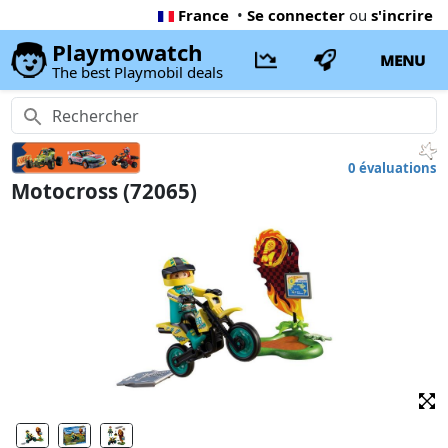
France
•
Se connecter
ou
s'incrire
Playmowatch
MENU
The best Playmobil deals
0 évaluations
Motocross (72065)