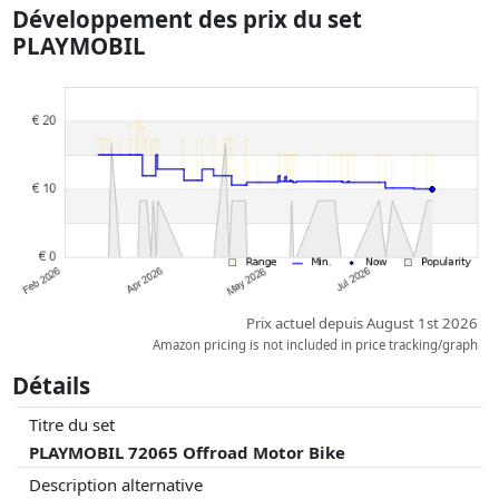
car le prix de la livraison varie selon le poids et/ ou les dimensions.
Développement des prix du set
Les prix et la disponibilité peuvent avoir changé depuis la dernière mise
PLAYMOBIL
à jour. L'ordre est purement basé sur le prix, la rémunération des
partenaires n'a aucune influence sur celui-ci. Ce n'est qu'à prix égaux
que les réalisations historiques peuvent influencer l'ordre.
Prix actuel depuis August 1st 2026
Amazon pricing is not included in price tracking/graph
Détails
Titre du set
PLAYMOBIL 72065 Offroad Motor Bike
Description alternative