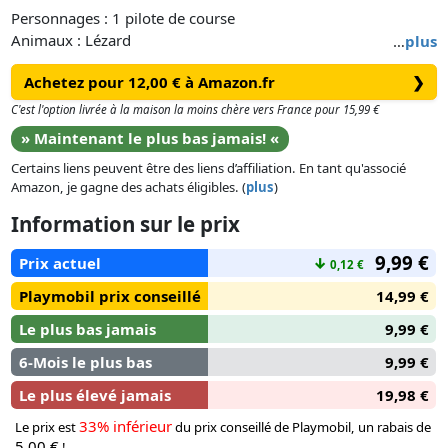
Personnages : 1 pilote de course
Animaux : Lézard
…
plus
Accessoires : 1 casque, 2 protège-bras, 1 moto tout-terrain, 1
Achetez pour 12,00 € à Amazon.fr
❯
mât de drapeau, 1 carte, 1 panneau d'information, 1 flaque
de boue, 1 rampe, 1 plante
C'est l'option livrée à la maison la moins chère vers France pour 15,99 €
» Maintenant le plus bas jamais! «
Certains liens peuvent être des liens d’affiliation. En tant qu'associé
Amazon, je gagne des achats éligibles. (
plus
)
Information sur le prix
9,99 €
Prix actuel
↓
0,12 €
Playmobil prix conseillé
14,99 €
Le plus bas jamais
9,99 €
6-Mois le plus bas
9,99 €
Le plus élevé jamais
19,98 €
33% inférieur
Le prix est
du prix conseillé de Playmobil, un rabais de
5,00 €
!