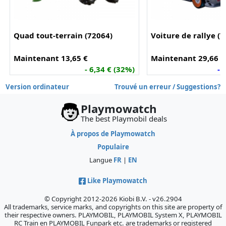
Quad tout-terrain (72064)
Voiture de rallye (
Maintenant 13,65 €
Maintenant 29,66 €
- 6,34 € (32%)
- 
Version ordinateur
Trouvé un erreur / Suggestions?
Playmowatch
The best Playmobil deals
À propos de Playmowatch
Populaire
Langue
FR
|
EN
Like Playmowatch
© Copyright 2012-2026 Kiobi B.V. - v26.2904
All trademarks, service marks, and copyrights on this site are property of
their respective owners. PLAYMOBIL, PLAYMOBIL System X, PLAYMOBIL
RC Train en PLAYMOBIL Funpark etc. are trademarks or registered