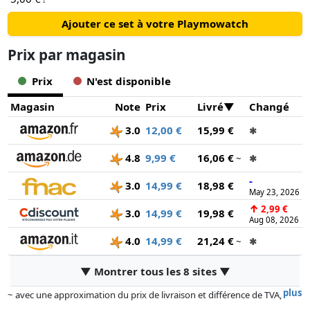
Ajouter ce set à votre Playmowatch
Prix ​​par magasin
Prix
N'est disponible
Magasin
Note
Prix
Livré
Changé
3.0
12,00 €
15,99 €
✱
4.8
9,99 €
16,06 €
~
✱
-
3.0
14,99 €
18,98 €
May 23, 2026
↑
2,99 €
3.0
14,99 €
19,98 €
Aug 08, 2026
4.0
14,99 €
21,24 €
~
✱
▼ Montrer tous les 8 sites ▼
plus
~ avec une approximation du prix de livraison et différence de TVA,