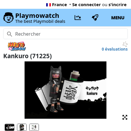
France
•
Se connecter
ou
s'incrire
Playmowatch
MENU
The best Playmobil deals
0 évaluations
Kankuro (71225)