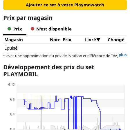
Ajouter ce set à votre Playmowatch
Prix ​​par magasin
Prix
N'est disponible
Magasin
Note
Prix
Livré
Changé
Épuisé
plus
~ avec une approximation du prix de livraison et différence de TVA,
car le prix de la livraison varie selon le poids et/ ou les dimensions.
Développement des prix du set
Les prix et la disponibilité peuvent avoir changé depuis la dernière mise
PLAYMOBIL
à jour. L'ordre est purement basé sur le prix, la rémunération des
partenaires n'a aucune influence sur celui-ci. Ce n'est qu'à prix égaux
que les réalisations historiques peuvent influencer l'ordre.