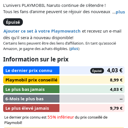
L'univers PLAYMOBIL Naruto continue de s'étendre !
Tous les fans d'anime peuvent se réjouir des nouveaux
…
plus
personnages du monde passionnant de NARUTO.
Épuisé
Grâce aux nombreux détails des figurines, les personnages
conçus avec précision invitent à reconstituer des scènes
Ajouter ce set à votre Playmowatch
et recevez un e-mail
légendaires et à inventer de nouvelles histoires.
dès qu'il sera à nouveau disponible!
Ce set comprend le personnage de NARUTO SHIPPUDEN,
Certains liens peuvent être des liens d’affiliation. En tant qu'associé
Amazon, je gagne des achats éligibles. (
plus
)
Kankuro, avec un casque à oreilles de chat, la poche sur la
jambe, des protections pour les bras et un parchemin.
Information sur le prix
Le parchemin est extensible et peut être enroulé dans l'œillet
dans le dos.
4,03 €
Le dernier prix connu
Épuisé
Le personnage est solidement fixé sur le socle pour une
Playmobil prix conseillé
8,99 €
meilleure stabilité.
Le plus bas jamais
4,03 €
6-Mois le plus bas
--
Le plus élevé jamais
9,79 €
55% inférieur
Le dernier prix connu est
du prix conseillé de
Playmobil!