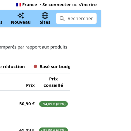
France
•
Se connecter
ou
s'incrire
s
Nouveau
Sites
comparés par rapport aux produits
e réduction
Basé sur budget
Prix
Prix
conseillé
50,90 €
- 94,09 € (65%)
49,99 €
- 85,00 € (63%)