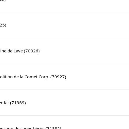
25)
ine de Lave (70926)
lition de la Comet Corp. (70927)
er Kit (71969)
onction de super-héros (71832)