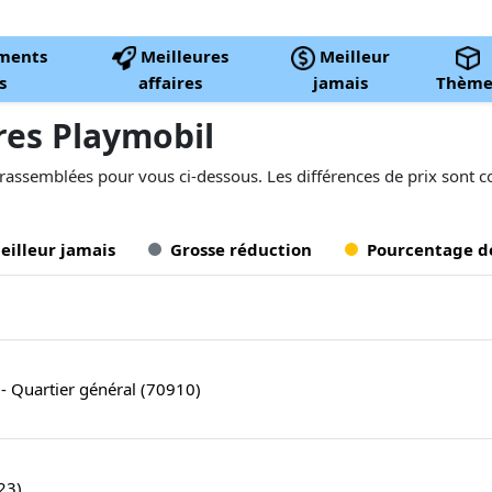
ments
Meilleures
Meilleur
s
affaires
jamais
Thème
ires Playmobil
 rassemblées pour vous ci-dessous. Les différences de prix sont 
eilleur jamais
Grosse réduction
Pourcentage d
 Quartier général (70910)
23)