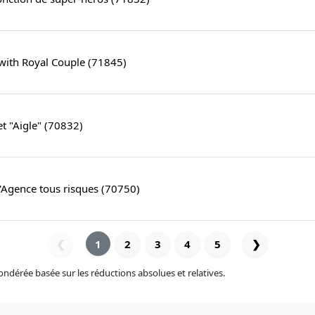
 with Royal Couple (71845)
et "Aigle" (70832)
'Agence tous risques (70750)
1
2
3
4
5
❯
❮
pondérée basée sur les réductions absolues et relatives.