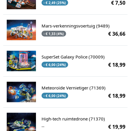
€ 7,50
- € 2,49 (25%)
Mars-verkenningsvoertuig (9489)
€ 36,66
- € 1,33 (4%)
SuperSet Galaxy Police (70009)
€ 18,99
- € 6,00 (24%)
Meteoroïde Vernietiger (71369)
€ 18,99
- € 6,00 (24%)
High-tech ruimtedrone (71370)
--
€ 19,99