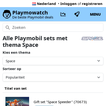
Nederland
•
Inloggen
of
registreren
Playmowatch
MENU
De beste Playmobil deals
Alle Playmobil sets met
thema Space
Kies een thema
Sorteer op
Titel van set
Gift set "Space Speeder" (70673)