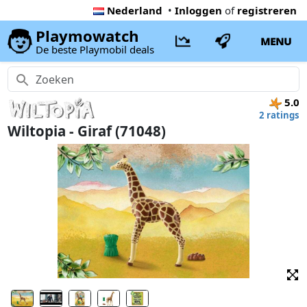
Nederland
•
Inloggen
of
registreren
Playmowatch
MENU
De beste Playmobil deals
5.0
2 ratings
Wiltopia - Giraf (71048)