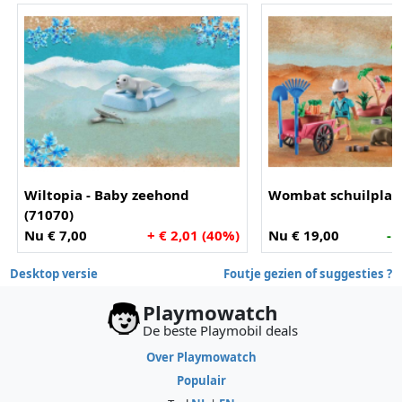
Wiltopia - Baby zeehond
Wombat schuilplaat
(71070)
Nu € 7,00
+ € 2,01 (40%)
Nu € 19,00
- 
Desktop versie
Foutje gezien of suggesties ?
Playmowatch
De beste Playmobil deals
Over Playmowatch
Populair