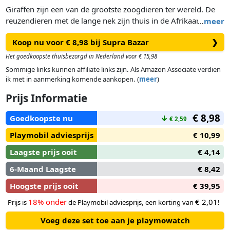
Giraffen zijn een van de grootste zoogdieren ter wereld. De
reuzendieren met de lange nek zijn thuis in de Afrikaanse
…
meer
savanne. Daar vinden ze hun favoriete voedsel acaciabomen,
Koop nu voor € 8,98 bij Supra Bazar
❯
waarvan ze dagelijks 30 kg consumeren. Een volwassen
girafstier weegt gemiddeld 1600 kg en groeit tot een hoogte
Het goedkoopste thuisbezorgd in Nederland voor € 15,98
van 6 meter. Het reikt dus gemakkelijk tot de tweede
Sommige links kunnen affiliate links zijn. Als Amazon Associate verdien
verdieping van een eengezinswoning. Wiltopia nodigt
ik met in aanmerking komende aankopen. (
meer
)
kinderen uit om spannende regio's van onze wereld te
Prijs Informatie
ontdekken die het waard zijn om te beschermen en ook hun
talrijke dierlijke bewoners. Bovendien combineert het spelen
€ 8,98
Goedkoopste nu
↓
€ 2,59
en leren op een unieke manier. De PLAYMOBIL-set bevat een
giraf, een bundel gras en een dierenkenniskaart. De
Playmobil adviesprijs
€ 10,99
giraffiguur kan zijn kop op en neer kantelen en alle vier de
Laagste prijs ooit
€ 4,14
poten afzonderlijk bewegen.
Een extra portie kennis
6-Maand Laagste
€ 8,42
De Wiltopia-webapp biedt extra geweldige audio- en video-
Hoogste prijs ooit
€ 39,95
content en neemt kinderen mee naar de leefomgeving van de
dieren. Scan eenvoudig de QR-code op de
18% onder
€ 2,01
Prijs is
de Playmobil adviesprijs, een korting van
!
dierenverzamelkaart en de gedetailleerde dieren- en
Voeg deze set toe aan je playmowatch
plantenwereld komt bij je thuis. Met de AR-functie is ook een