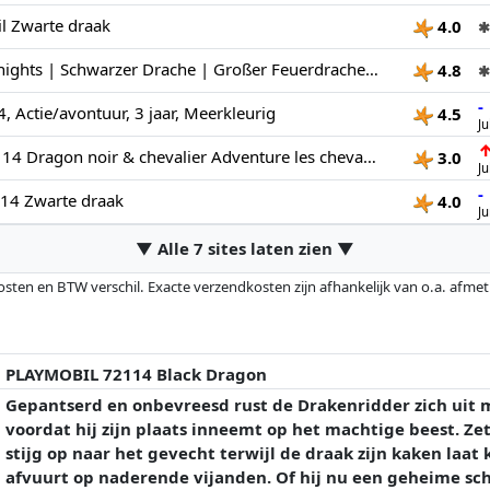
l Zwarte draak
4.0
✱
PLAYMOBIL | Knights | Schwarzer Drache | Großer Feuerdrache mit Schussfunktion und Ritter | Drachen Spielzeug für Kinder ab 4 Jahren | 72114
4.8
✱
-
 Actie/avontuur, 3 jaar, Meerkleurig
4.5
Ju
PLAYMOBIL 72114 Dragon noir & chevalier Adventure les chevaliers 18 pièces dès 4 ans
3.0
Ju
-
14 Zwarte draak
4.0
J
▼ Alle 7 sites laten zien ▼
osten en BTW verschil. Exacte verzendkosten zijn afhankelijk van o.a. afme
veranderd sinds de laatste controle. Volgorde is puur op basis van prijs, v
e prijzen kunnen historische prestaties de volgorde beïnvloeden.
PLAYMOBIL 72114 Black Dragon
Gepantserd en onbevreesd rust de Drakenridder zich uit m
voordat hij zijn plaats inneemt op het machtige beest. Zet
stijg op naar het gevecht terwijl de draak zijn kaken laat
afvuurt op naderende vijanden. Of hij nu een geheime sch