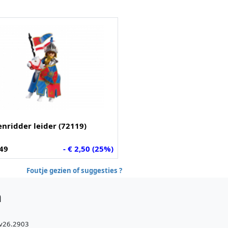
nridder leider (72119)
,49
- € 2,50 (25%)
Foutje gezien of suggesties ?
h
 v26.2903