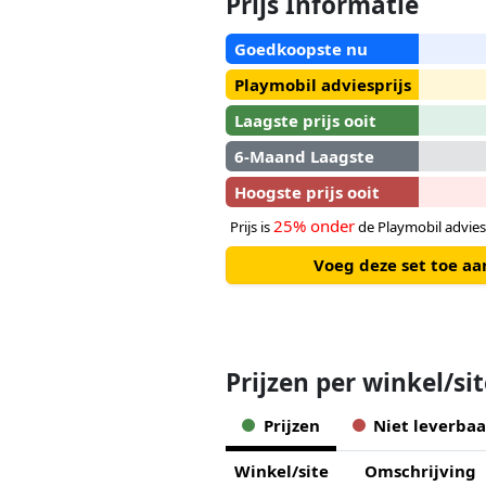
Prijs Informatie
Goedkoopste nu
Playmobil adviesprijs
Laagste prijs ooit
6-Maand Laagste
Hoogste prijs ooit
25% onder
Prijs is
de Playmobil advies
Voeg deze set toe a
Prijzen per winkel/si
Prijzen
Niet leverbaa
Winkel/site
Omschrijving