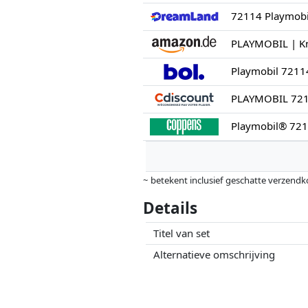
72114 Playmobi
Playmobil 72114,
Playmobil® 721
~ betekent inclusief geschatte verzendk
Prijzen en beschikbaarheid kunnen zijn 
Details
geen enkele invoed op. Alleen bij gelijk
Titel van set
Alternatieve omschrijving