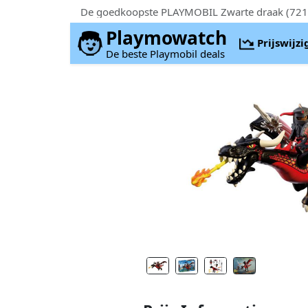
De goedkoopste PLAYMOBIL Zwarte draak (72114
Playmowatch
Prijswijz
De beste Playmobil deals