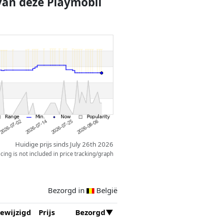
 van
deze
Playmobil
Huidige prijs sinds July 26th 2026
ing is not included in price tracking/graph
Bezorgd in
België
ewijzigd
Prijs
Bezorgd