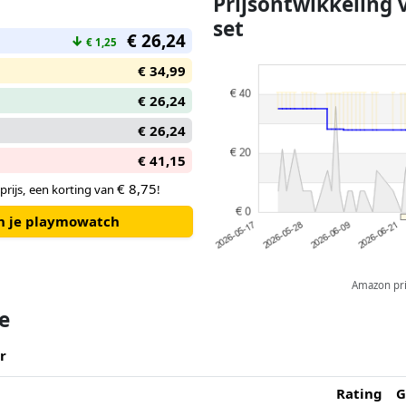
Prijsontwikkeling
set
€ 26,24
↓
€ 1,25
€ 34,99
€ 26,24
€ 26,24
€ 41,15
€ 8,75
prijs, een korting van
!
an je playmowatch
Amazon pric
te
r
Rating
G