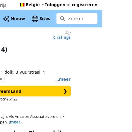
België
•
Inloggen
of
registreren
ijs
Nieuw
Sites
0 ratings
14)
 1 dolk, 3 Vuurstraal, 1
ijl
…
meer
 DreamLand
❯
oor € 31,23
 zijn. Als Amazon Associate verdien ik
pen. (
meer
)