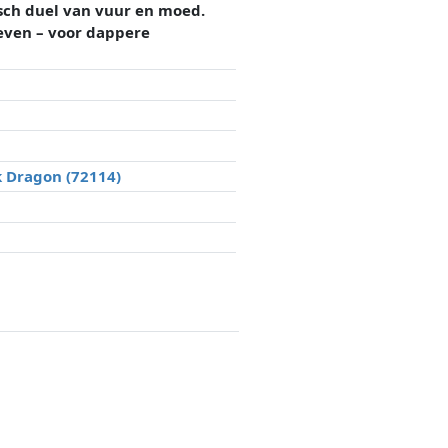
sch duel van vuur en moed.
even – voor dappere
 Dragon (72114)