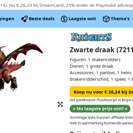
). Nu € 26,24 bij DreamLand, 25% onder de Playmobil adviespr
igingen
Beste deals
Laagste ooit
Thema's
Zwarte draak (721
Figuren: 1 drakenridders
Dieren: 1 grote draak
Accessoires: 1 pantser, 1 helm,
drakenridderschild, 1 speer, 1 b
Koop nu voor € 26,24 bij
Het goedkoopste thuisbezorgd in België v
» Nu laagste prijs ooit! «
Sommige links kunnen affiliate links
met in aanmerking komende aanko