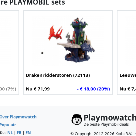
ire PLAYMOBIL sets
Drakenridderstoren (72113)
Leeuwe
,00 (7%)
Nu € 71,99
- € 18,00 (20%)
Nu € 7
Playmowatc
Over Playmowatch
De beste Playmobil deals
Populair
Taal
NL
|
FR
|
EN
© Copyright 2012-2026 Kiobi B.V. -