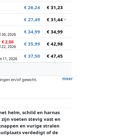
€ 26,24
€ 31,23
€ 27,49
€ 31,44
~
€ 34,99
€ 34,99
l 30, 2026
↑
€ 2,00
€ 35,99
€ 42,98
l 22, 2026
€ 37,50
€ 47,45
un 11, 2026
meer
tingen en/of gewicht.
ergoedingen door partners hebben hier
et helm, schild en harnas
 zijn voeten stevig vast en
 knappen en vurige stralen
uilplaats verdedigt of de