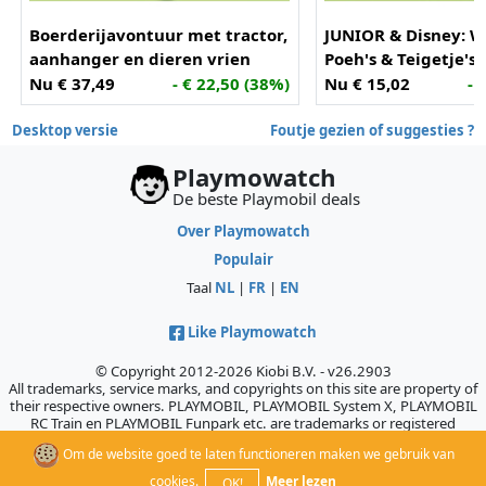
Boerderijavontuur met tractor,
JUNIOR & Disney: W
aanhanger en dieren vrien
Poeh's & Teigetje's 
(71656)
(71694)
Nu € 37,49
- € 22,50 (38%)
Nu € 15,02
- 
Desktop versie
Foutje gezien of suggesties ?
Playmowatch
De beste Playmobil deals
Over Playmowatch
Populair
Taal
NL
|
FR
|
EN
Like Playmowatch
© Copyright 2012-2026 Kiobi B.V. - v26.2903
All trademarks, service marks, and copyrights on this site are property of
their respective owners. PLAYMOBIL, PLAYMOBIL System X, PLAYMOBIL
RC Train en PLAYMOBIL Funpark etc. are trademarks or registered
trademarks of Geobra Brandstätter GmbH & Co. KG., which does not
Om de website goed te laten functioneren maken we gebruik van
sponsor, authorize, or endorse this site.
cookies.
Meer lezen
OK!