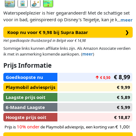
Waterspeelplezier is hier gegarandeerd! Met de schattige set
voor in bad, geïnspireerd op Disney's Teigetje, kan je kindje
…
meer
spelenderwijs zijn of haar eerste ontdekkingen in het water
Koop nu voor € 9,98 bij Supra Bazar
❯
doen. Je kindje traint al spelend gemakkelijk de fijne motoriek
en eventuele angst voor water verdwijnt in een mum van tijd.
Het goedkoopste thuisbezorgd in België voor € 14,98
Sommige links kunnen affiliate links zijn. Als Amazon Associate verdien
Laat je kind op een groot avontuur gaan met Teigetje!
ik met in aanmerking komende aankopen. (
meer
)
Teigetje stapt snel in de boot en drijft de rivier af. De
Prijs Informatie
grappige tijgervis verschijnt, wie vangt hem als eerste?
€ 8,99
Goedkoopste nu
↑
€ 0,50
Playmobil adviesprijs
€ 9,99
Laagste prijs ooit
€ 5,89
6-Maand Laagste
€ 5,99
Hoogste prijs ooit
€ 18,87
10% onder
€ 1,00
Prijs is
de Playmobil adviesprijs, een korting van
!