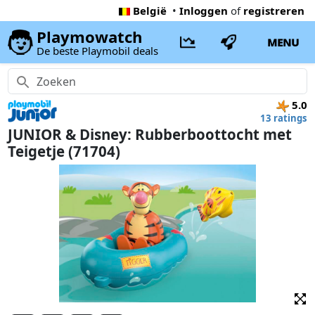
België
•
Inloggen
of
registreren
Playmowatch
MENU
De beste Playmobil deals
5.0
13 ratings
JUNIOR & Disney: Rubberboottocht met
Teigetje (71704)