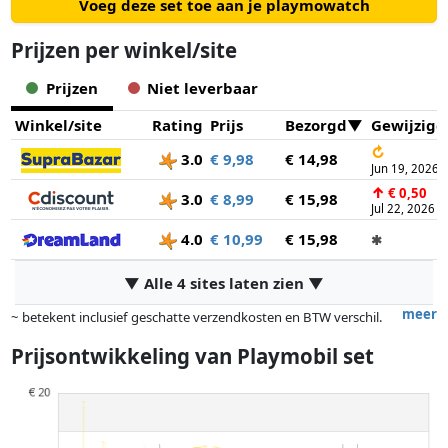
Voeg deze set toe aan je playmowatch
Prijzen per winkel/site
Prijzen
Niet leverbaar
Winkel/site
Rating
Prijs
Bezorgd
Gewijzigd
↻
3.0
€ 9,98
€ 14,98
Jun 19, 2026
↑
€ 0,50
3.0
€ 8,99
€ 15,98
Jul 22, 2026
4.0
€ 10,99
€ 15,98
✱
▼ Alle 4 sites laten zien ▼
meer
~ betekent inclusief geschatte verzendkosten en BTW verschil.
Exacte verzendkosten zijn afhankelijk van o.a. afmetingen en/of
Prijsontwikkeling van
Playmobil set
gewicht.
Prijzen en beschikbaarheid kunnen zijn veranderd sinds de laatste
controle. Volgorde is puur op basis van prijs, vergoedingen door
partners hebben hier geen enkele invoed op. Alleen bij gelijke prijzen