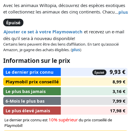
Avec les animaux Wiltopia, découvrez des espèces exotiques
et collectionnez les animaux des cinq continents. Chacun des
…
plus
animaux contient une carte à collectionner pour permettre
Épuisé
aux enfants de découvrir de manière ludique les animaux et
leur milieu naturel.
Ajouter ce set à votre Playmowatch
et recevez un e-mail
dès qu'il sera à nouveau disponible!
Certains liens peuvent être des liens d’affiliation. En tant qu'associé
Amazon, je gagne des achats éligibles. (
plus
)
Information sur le prix
9,93 €
Le dernier prix connu
Épuisé
Playmobil prix conseillé
8,99 €
Le plus bas jamais
3,16 €
6-Mois le plus bas
7,99 €
Le plus élevé jamais
17,98 €
10% supérieur
Le dernier prix connu est
du prix conseillé de
Playmobil!