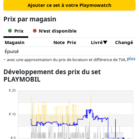
Ajouter ce set à votre Playmowatch
Prix ​​par magasin
Prix
N'est disponible
Magasin
Note
Prix
Livré
Changé
Épuisé
plus
~ avec une approximation du prix de livraison et différence de TVA,
car le prix de la livraison varie selon le poids et/ ou les dimensions.
Développement des prix du set
Les prix et la disponibilité peuvent avoir changé depuis la dernière mise
PLAYMOBIL
à jour. L'ordre est purement basé sur le prix, la rémunération des
partenaires n'a aucune influence sur celui-ci. Ce n'est qu'à prix égaux
que les réalisations historiques peuvent influencer l'ordre.