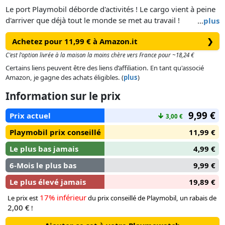
Le port Playmobil déborde d'activités ! Le cargo vient à peine
d'arriver que déjà tout le monde se met au travail !
…
plus
Ce conteneur transportant des denrées alimentaires attire
Achetez pour 11,99 € à Amazon.it
❯
l'œil des douaniers qui décident de le contrôler. Espérons que
rien d'anormal ne se cache à l'intérieur !
C'est l'option livrée à la maison la moins chère vers France pour ~18,24 €
Contient deux personnages.
Certains liens peuvent être des liens d’affiliation. En tant qu'associé
Amazon, je gagne des achats éligibles. (
plus
)
Information sur le prix
9,99 €
Prix actuel
↓
3,00 €
Playmobil prix conseillé
11,99 €
Le plus bas jamais
4,99 €
6-Mois le plus bas
9,99 €
Le plus élevé jamais
19,89 €
17% inférieur
Le prix est
du prix conseillé de Playmobil, un rabais de
2,00 €
!