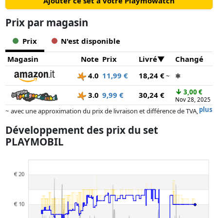
Ajouter ce set à votre Playmowatch
Prix ​​par magasin
Prix
N'est disponible
Magasin
Note
Prix
Livré
Changé
4.0
11,99 €
18,24 €
~
✱
↓
3,00 €
3.0
9,99 €
30,24 €
Nov 28, 2025
plus
~ avec une approximation du prix de livraison et différence de TVA,
car le prix de la livraison varie selon le poids et/ ou les dimensions.
Développement des prix du set
Les prix et la disponibilité peuvent avoir changé depuis la dernière mise
PLAYMOBIL
à jour. L'ordre est purement basé sur le prix, la rémunération des
partenaires n'a aucune influence sur celui-ci. Ce n'est qu'à prix égaux
que les réalisations historiques peuvent influencer l'ordre.