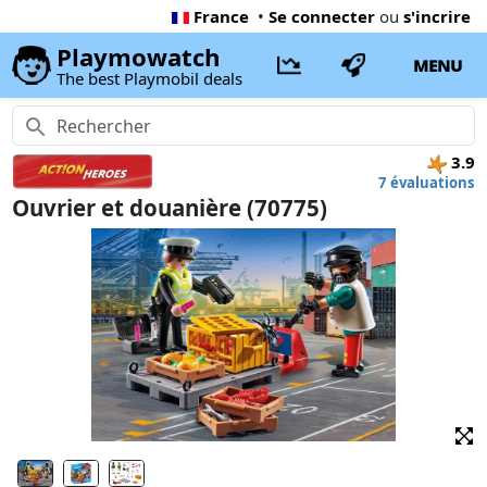
France
•
Se connecter
ou
s'incrire
Playmowatch
MENU
The best Playmobil deals
3.9
7 évaluations
Ouvrier et douanière (70775)