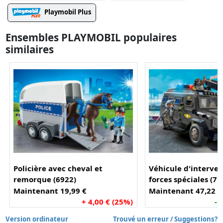
Playmobil Plus
Ensembles PLAYMOBIL populaires
similaires
Policière avec cheval et
Véhicule d'interven
remorque (6922)
forces spéciales (71
Maintenant 19,99 €
Maintenant 47,22 €
+ 4,00 € (25%)
- 
Version ordinateur
Trouvé un erreur / Suggestions?