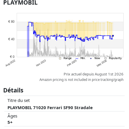
PLAYMOBIL
à jour. L'ordre est purement basé sur le prix, la rémunération des
partenaires n'a aucune influence sur celui-ci. Ce n'est qu'à prix égaux
que les réalisations historiques peuvent influencer l'ordre.
Prix actuel depuis August 1st 2026
Amazon pricing is not included in price tracking/graph
Détails
Titre du set
PLAYMOBIL 71020 Ferrari SF90 Stradale
Âges
5+