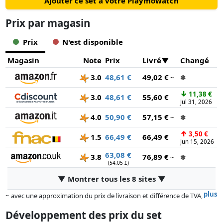
Ajouter ce set à votre Playmowatch
Prix ​​par magasin
Prix
N'est disponible
Magasin
Note
Prix
Livré
Changé
3.0
48,61 €
49,02 €
~
✱
↓
11,38 €
3.0
48,61 €
55,60 €
Jul 31, 2026
4.0
50,90 €
57,15 €
~
✱
↑
3,50 €
1.5
66,49 €
66,49 €
Jun 15, 2026
63,08 €
3.8
76,89 €
~
✱
(54,05 £)
▼ Montrer tous les 8 sites ▼
plus
~ avec une approximation du prix de livraison et différence de TVA,
car le prix de la livraison varie selon le poids et/ ou les dimensions.
Développement des prix du set
Les prix et la disponibilité peuvent avoir changé depuis la dernière mise