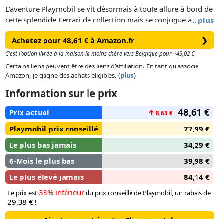
L'aventure Playmobil se vit désormais à toute allure à bord de
cette splendide Ferrari de collection mais se conjugue aussi à
…
plus
l'italienne. Tout le réalisme de cette voiture se retrouve à la
Achetez pour 48,61 € à Amazon.fr
❯
fois dans son design italien ainsi qu'une myriade de détails
pour les amateurs de cylindrées. Le capot moteur s'ouvre.
C'est l'option livrée à la maison la moins chère vers Belgique pour ~49,02 €
Rangez vos bagages sous le capot avant et partez en
Certains liens peuvent être des liens d’affiliation. En tant qu'associé
weekend. Roulez même de nuit grâce aux phares avant qui
Amazon, je gagne des achats éligibles. (
plus
)
guideront votre route (Nécessite 3 piles AAA 1,5 V non
Information sur le prix
fournies). Fourni avec tous les accessoires pour une
expérience de jeu unique et mémorable.
48,61 €
Prix actuel
↑
8,63 €
Playmobil prix conseillé
77,99 €
Le plus bas jamais
34,29 €
6-Mois le plus bas
39,98 €
Le plus élevé jamais
84,14 €
38% inférieur
Le prix est
du prix conseillé de Playmobil, un rabais de
29,38 €
!