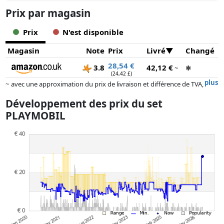
Prix ​​par magasin
Prix
N'est disponible
Magasin
Note
Prix
Livré
Changé
28,54 €
3.8
42,12 €
~
✱
(24,42 £)
plus
~ avec une approximation du prix de livraison et différence de TVA,
car le prix de la livraison varie selon le poids et/ ou les dimensions.
Développement des prix du set
Les prix et la disponibilité peuvent avoir changé depuis la dernière mise
PLAYMOBIL
à jour. L'ordre est purement basé sur le prix, la rémunération des
partenaires n'a aucune influence sur celui-ci. Ce n'est qu'à prix égaux
que les réalisations historiques peuvent influencer l'ordre.