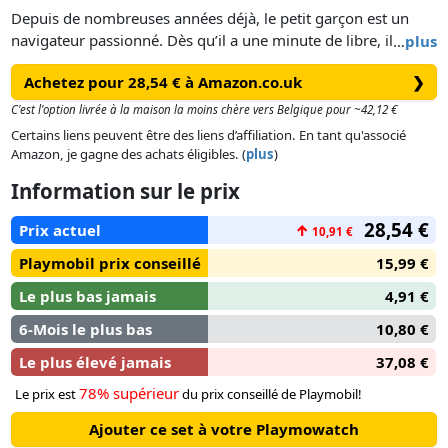
Depuis de nombreuses années déjà, le petit garçon est un
navigateur passionné. Dès qu’il a une minute de libre, il
…
plus
étudie les changements de vent et s’entraîne pour la
Achetez pour 28,54 € à Amazon.co.uk
❯
prochaine régate. Aujourd’hui, le grand jour est enfin arrivé.
Le dériveur est contrôlé et nettoyé, le gilet de sauvetage
C'est l'option livrée à la maison la moins chère vers Belgique pour ~42,12 €
enfilé, et le vent est parfait, tout est prêt pour le départ !
Certains liens peuvent être des liens d’affiliation. En tant qu'associé
Le PlaySet comprend un personnage enfant PLAYMOBIL, un
Amazon, je gagne des achats éligibles. (
plus
)
dériveur, un gilet de sauvetage et un bonnet. Le bateau flotte
Information sur le prix
sur l’eau et peut être équipé d’un moteur submersible.
28,54 €
Prix actuel
↑
10,91 €
Playmobil prix conseillé
15,99 €
Le plus bas jamais
4,91 €
6-Mois le plus bas
10,80 €
Le plus élevé jamais
37,08 €
78% supérieur
Le prix est
du prix conseillé de Playmobil!
Ajouter ce set à votre Playmowatch