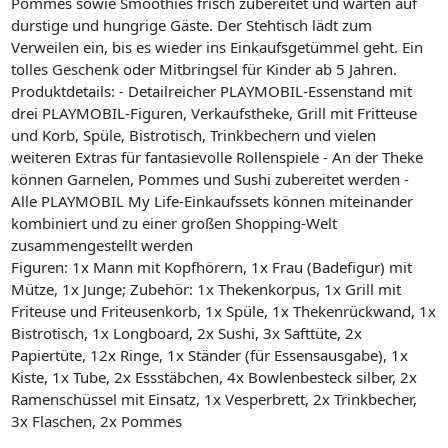
Pommes sowie Smoothies frisch zubereitet und warten auf
durstige und hungrige Gäste. Der Stehtisch lädt zum
Verweilen ein, bis es wieder ins Einkaufsgetümmel geht. Ein
tolles Geschenk oder Mitbringsel für Kinder ab 5 Jahren.
Produktdetails: - Detailreicher PLAYMOBIL-Essenstand mit
drei PLAYMOBIL-Figuren, Verkaufstheke, Grill mit Fritteuse
und Korb, Spüle, Bistrotisch, Trinkbechern und vielen
weiteren Extras für fantasievolle Rollenspiele - An der Theke
können Garnelen, Pommes und Sushi zubereitet werden -
Alle PLAYMOBIL My Life-Einkaufssets können miteinander
kombiniert und zu einer großen Shopping-Welt
zusammengestellt werden
Figuren: 1x Mann mit Kopfhörern, 1x Frau (Badefigur) mit
Mütze, 1x Junge; Zubehör: 1x Thekenkorpus, 1x Grill mit
Friteuse und Friteusenkorb, 1x Spüle, 1x Thekenrückwand, 1x
Bistrotisch, 1x Longboard, 2x Sushi, 3x Safttüte, 2x
Papiertüte, 12x Ringe, 1x Ständer (für Essensausgabe), 1x
Kiste, 1x Tube, 2x Essstäbchen, 4x Bowlenbesteck silber, 2x
Ramenschüssel mit Einsatz, 1x Vesperbrett, 2x Trinkbecher,
3x Flaschen, 2x Pommes