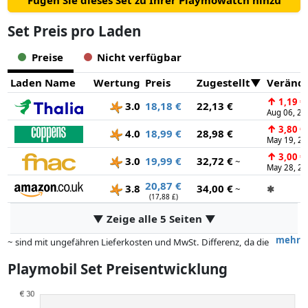
Fügen Sie dieses Set zu Ihrer Playmowatch hinzu
Set Preis pro Laden
Preise
Nicht verfügbar
Laden Name
Wertung
Preis
Zugestellt
Veränd
↑
1,19 €
3.0
18,18 €
22,13 €
Aug 06, 20
↑
3,80 €
4.0
18,99 €
28,98 €
May 19, 2
↑
3,00 €
3.0
19,99 €
32,72 €
~
May 28, 2
20,87 €
3.8
34,00 €
~
✱
(17,88 £)
▼ Zeige alle 5 Seiten ▼
mehr
~ sind mit ungefähren Lieferkosten und MwSt. Differenz, da die
tatsächlichen Lieferkosten je nach Gewicht und/ oder Maßen der Ware
Playmobil Set Preisentwicklung
abweichen können.
Preise und Verfügbarkeiten können sich seit der letzten Aktualisierung
geändert haben. Die Ordnung erfolgt rein nach dem Preis,