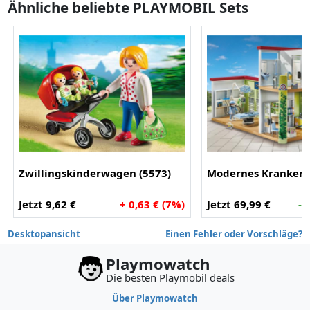
Ähnliche beliebte PLAYMOBIL Sets
Zwillingskinderwagen (5573)
Modernes Krankenh
Jetzt 9,62 €
+ 0,63 € (7%)
Jetzt 69,99 €
- 
Desktopansicht
Einen Fehler oder Vorschläge?
Playmowatch
Die besten Playmobil deals
Über Playmowatch